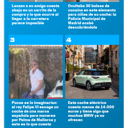
Lanzan a su amigo cuesta
Ocultaba 30 bolsas de
abajo en un carrito de la
cocaína en este elemento
compra y lo que ocurre al
para niños de su coche: la
llegar a la carretera
Policía Municipal de
parece imposible
Madrid acabó
descubriéndola
3
4
Pocos se lo imaginarían:
Este coche eléctrico
el rey Felipe VI escoge un
cuesta menos de 14.000
coche de una marca
euros y tiene algo que
española para moverse
muchos BMW ya no
por Palma de Mallorca y
ofrecen
esto es lo que cuesta