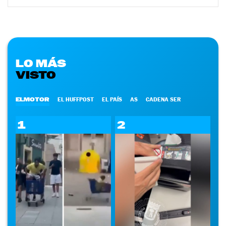
LO MÁS
VISTO
ELMOTOR
EL HUFFPOST
EL PAÍS
AS
CADENA SER
1
2