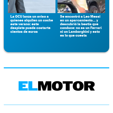
La OCU lanza un aviso a
Se encontró a Leo Messi
quienes alquilen un coche
en un aparcamiento... y
este verano: este
descubrió la bestia que
despiste puede costarte
conduce: no es un Ferrari
cientos de euros
ni un Lamborghini y esto
es lo que cuesta