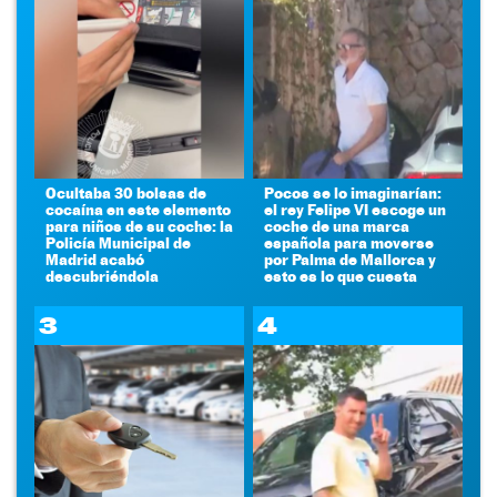
Ocultaba 30 bolsas de
Pocos se lo imaginarían:
cocaína en este elemento
el rey Felipe VI escoge un
para niños de su coche: la
coche de una marca
Policía Municipal de
española para moverse
Madrid acabó
por Palma de Mallorca y
descubriéndola
esto es lo que cuesta
3
4