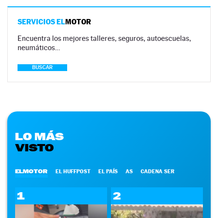
SERVICIOS EL
MOTOR
Encuentra los mejores talleres, seguros, autoescuelas,
neumáticos…
BUSCAR
LO MÁS
VISTO
ELMOTOR
EL HUFFPOST
EL PAÍS
AS
CADENA SER
1
2