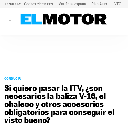
Coches eléctricos
Matrícula españa
Plan Auto+
VTC
ES NOTICIA:
LO ÚLTIMO
La Lista Blanca del Programa Auto+: todos los coches eléct
LO ÚLTIMO
La Lista Blanca del Programa Auto+: todos los coches eléctr
ACTUALIDAD
ELÉCTRICOS
CONDUCIR
PRUEBAS
Saltar
VIRALES
al
CONDUCIR
PODCAST
contenido
Si quiero pasar la ITV, ¿son
MOTOS
necesarios la baliza V-16, el
TECNOLOGÍA
chaleco y otros accesorios
SUPERCOCHES
MOTORTV
obligatorios para conseguir el
PREMIOS
visto bueno?
SERVICIOS