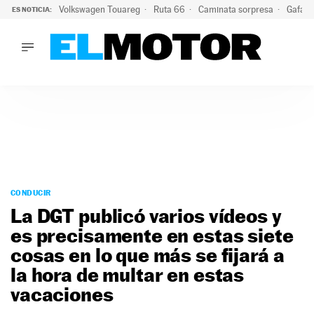
Volkswagen Touareg
Ruta 66
Caminata sorpresa
Gafas 
ES NOTICIA:
LO ÚLTIMO
Ni se te ocurra usar las gafas del eclipse al volante: el moti
LO ÚLTIMO
Ni se te ocurra usar las gafas del eclipse al volante: el motiv
ACTUALIDAD
ELÉCTRICOS
CONDUCIR
PRUEBAS
Saltar
VIRALES
al
CONDUCIR
PODCAST
contenido
La DGT publicó varios vídeos y
MOTOS
es precisamente en estas siete
TECNOLOGÍA
cosas en lo que más se fijará a
SUPERCOCHES
MOTORTV
la hora de multar en estas
PREMIOS
vacaciones
SERVICIOS