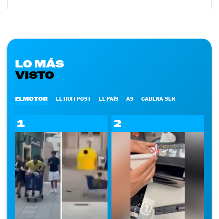
LO MÁS
VISTO
ELMOTOR
EL HUFFPOST
EL PAÍS
AS
CADENA SER
1
2