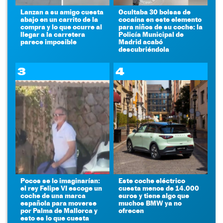
Lanzan a su amigo cuesta
Ocultaba 30 bolsas de
abajo en un carrito de la
cocaína en este elemento
compra y lo que ocurre al
para niños de su coche: la
llegar a la carretera
Policía Municipal de
parece imposible
Madrid acabó
descubriéndola
3
4
Pocos se lo imaginarían:
Este coche eléctrico
el rey Felipe VI escoge un
cuesta menos de 14.000
coche de una marca
euros y tiene algo que
española para moverse
muchos BMW ya no
por Palma de Mallorca y
ofrecen
esto es lo que cuesta