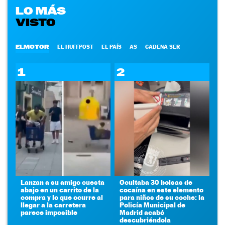
LO MÁS
VISTO
ELMOTOR
EL HUFFPOST
EL PAÍS
AS
CADENA SER
1
2
Lanzan a su amigo cuesta
Ocultaba 30 bolsas de
abajo en un carrito de la
cocaína en este elemento
compra y lo que ocurre al
para niños de su coche: la
llegar a la carretera
Policía Municipal de
parece imposible
Madrid acabó
descubriéndola