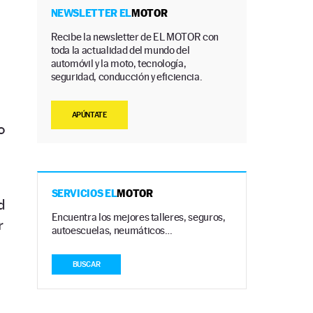
NEWSLETTER EL
MOTOR
Recibe la newsletter de EL MOTOR con
toda la actualidad del mundo del
automóvil y la moto, tecnología,
seguridad, conducción y eficiencia.
APÚNTATE
o
SERVICIOS EL
MOTOR
d
Encuentra los mejores talleres, seguros,
r
autoescuelas, neumáticos…
BUSCAR