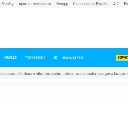
Bentley
Aparcar aeropuerto
Hongqi
Coches viejos España
A-2
Ba
SERVIC
VIRALES
TECNOLOGÍA
NEWSLETTER
s coches eléctricos e híbridos enchufables que se pueden acoger a las ayu
hes eléctricos e híbridos enchufables que se pueden acoger a la