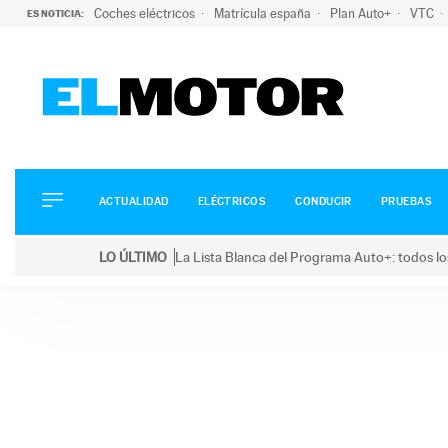
Coches eléctricos
Matrícula españa
Plan Auto+
VTC
ES NOTICIA:
ACTUALIDAD
ELÉCTRICOS
CONDUCIR
ACTUALIDAD
ELÉCTRICOS
CONDUCIR
PRUEBAS
PRUEBAS
Saltar
VIRALES
LO ÚLTIMO
La Lista Blanca del Programa Auto+: todos lo
al
PODCAST
LO ÚLTIMO
La Lista Blanca del Programa Auto+: todos los coc
contenido
MOTOS
TECNOLOGÍA
SUPERCOCHES
MOTORTV
PREMIOS
SERVICIOS