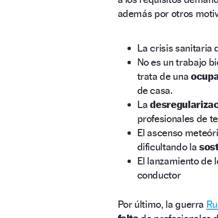
además por otros motiv
La crisis sanitaria
No es un trabajo b
trata de una
ocupa
de casa.
La
desregulariza
profesionales de t
El ascenso meteóri
dificultando la
sost
El lanzamiento de 
conductor
Por último, la guerra
Ru