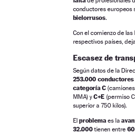
falta
de profesionales d
conductores europeos
bielorrusos
.
Con el comienzo de las 
respectivos países, dej
Escasez de trans
Según datos de la Direc
253.000 conductores
categoría C
(camiones 
MMA) y
C+E
(permiso C
superior a 750 kilos).
El
problema
es la
avanz
32.000
tienen entre
60