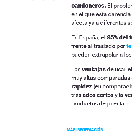
camioneros.
El probl
en el que esta carenci
afecta ya a diferentes s
En España, el
95% del 
frente al traslado por
fe
pueden extrapolar a los
Las
ventajas
de usar e
muy altas comparadas co
rapidez
(en comparació
traslados cortos y la
ve
productos de puerta a 
MÁS INFORMACIÓN