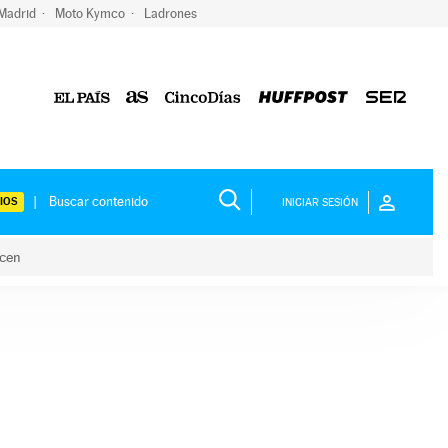
 Madrid
Moto Kymco
Ladrones
IOS
INICIAR SESIÓN
acen
lo hacen