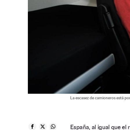
La escasez de camioneros está pon
España, al igual que el 