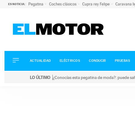
Pegatina
Coches clásicos
Cupra rey Felipe
Caravana l
ES NOTICIA:
ACTUALIDAD
ELÉCTRICOS
CONDUCIR
ACTUALIDAD
ELÉCTRICOS
CONDUCIR
PRUEBAS
PRUEBAS
Saltar
VIRALES
LO ÚLTIMO
¿Conocías esta pegatina de moda?: puede salv
al
PODCAST
LO ÚLTIMO
¿Conocías esta pegatina de moda?: puede salvar tu
contenido
MOTOS
TECNOLOGÍA
SUPERCOCHES
MOTORTV
PREMIOS
SERVICIOS