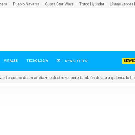
igera
Pueblo Navarra
Cupra Star Wars
Truco Hyundai
Líneas verdes
SERVIC
VIRALES
TECNOLOGÍA
NEWSLETTER
ar tu coche de un arañazo o destrozo, pero también delata a quienes lo h
 coche de un arañazo o destrozo, pero también delata a quienes 