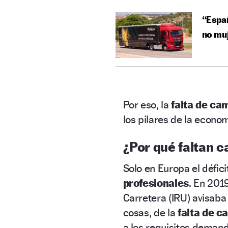
“Espa
no mu
Por eso, la
falta de ca
los pilares de la econo
¿Por qué faltan 
Solo en Europa el défici
profesionales
. En 201
Carretera (IRU) avisaba
cosas, de la
falta de c
a los requisitos deman