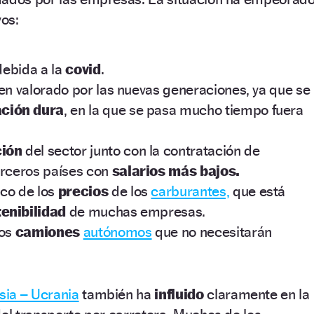
os:
 debida a la
covid
.
ien valorado por las nuevas generaciones, ya que se
ción dura
, en la que se pasa mucho tiempo fuera
ción
del sector junto con la contratación de
erceros países con
salarios
más bajos.
co de los
precios
de los
carburantes,
que está
enibilidad
de muchas empresas.
los
camiones
autónomos
que no necesitarán
sia – Ucrania
también ha
influido
claramente en la