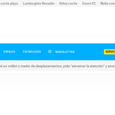
 coche playa
Lamborghini Revuelto
Niños coche
Smart #2
Multa con
SERVIC
VIRALES
TECNOLOGÍA
NEWSLETTER
revé un millón y medio de desplazamientos, pide “extremar la atención” y anu
n millón y medio de desplazamientos, pide “extremar la atención”