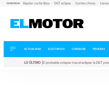
Alquilar coche Ibiza
DGT eclipse
Coches chinos
Llaves
ES NOTICIA:
ACTUALIDAD
ELÉCTRICOS
CONDUCIR
ACTUALIDAD
ELÉCTRICOS
CONDUCIR
PRUEBAS
PRUEBAS
Saltar
VIRALES
LO ÚLTIMO
El probable colapso tras el eclipse: la DGT p
al
PODCAST
LO ÚLTIMO
El probable colapso tras el eclipse: la DGT prevé u
contenido
MOTOS
TECNOLOGÍA
SUPERCOCHES
MOTORTV
PREMIOS
SERVICIOS