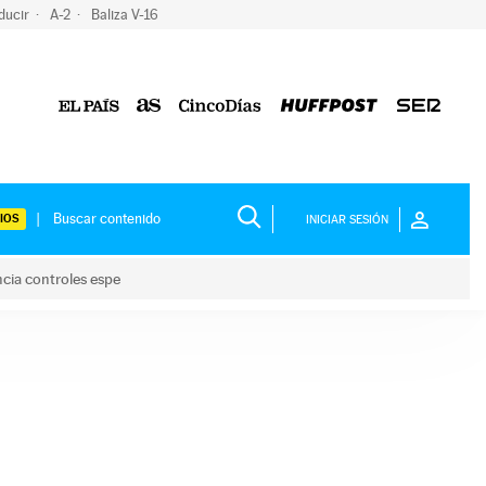
ducir
A-2
Baliza V-16
IOS
INICIAR SESIÓN
ncia controles espe
 y anuncia controles espe