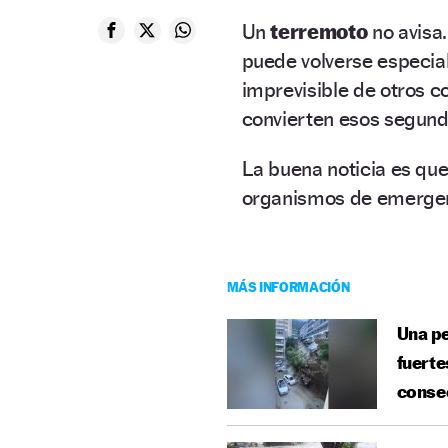
Un
terremoto
no avisa
puede volverse especial
imprevisible de otros c
convierten esos segundo
La buena noticia es qu
organismos de emergenci
MÁS INFORMACIÓN
Una pe
fuerte
conse