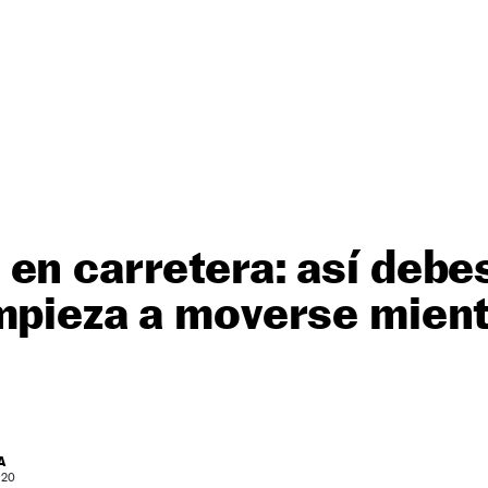
en carretera: así debes
mpieza a moverse mien
A
 20