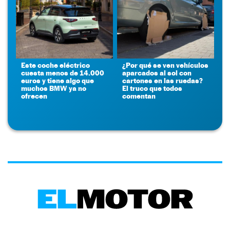
Este coche eléctrico
¿Por qué se ven vehículos
cuesta menos de 14.000
aparcados al sol con
euros y tiene algo que
cartones en las ruedas?
muchos BMW ya no
El truco que todos
ofrecen
comentan