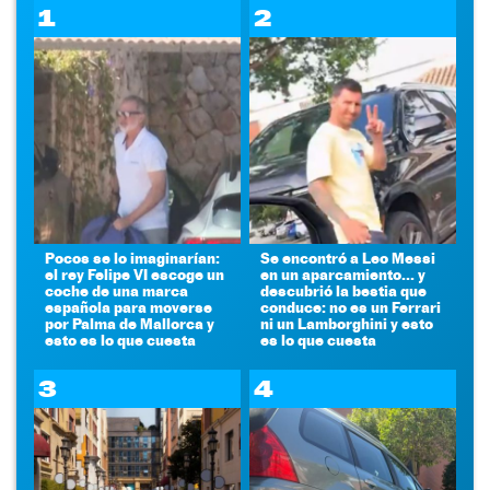
1
2
Pocos se lo imaginarían:
Se encontró a Leo Messi
el rey Felipe VI escoge un
en un aparcamiento... y
coche de una marca
descubrió la bestia que
española para moverse
conduce: no es un Ferrari
por Palma de Mallorca y
ni un Lamborghini y esto
esto es lo que cuesta
es lo que cuesta
3
4