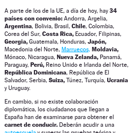
A parte de los de la UE, a día de hoy, hay
34
países con convenio:
Andorra, Argelia,
Argentina
, Bolivia, Brasil,
Chile
, Colombia,
Corea del Sur,
Costa Rica,
Ecuador, Filipinas,
Georgia,
Guatemala, Honduras,
Japón,
Macedonia del Norte,
Marruecos,
Moldavia,
Mónaco, Nicaragua,
Nueva Zelanda,
Panamá,
Paraguay,
Perú,
Reino Unido e Irlanda del Norte,
República Dominicana
, República de El
Salvador, Serbia,
Suiza,
Túnez, Turquía,
Ucrania
y Uruguay.
En cambio, si no existe colaboración
diplomática, los ciudadanos que llegan a
España han de examinarse para obtener el
carnet de conducir.
Deberán acudir a una
autoescuela
y superar las pruebas teórica y