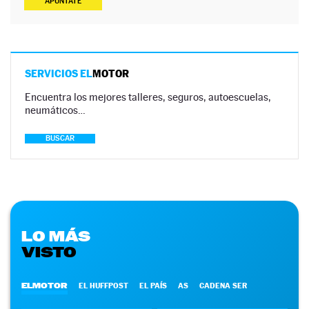
APÚNTATE
SERVICIOS EL
MOTOR
Encuentra los mejores talleres, seguros, autoescuelas,
neumáticos…
BUSCAR
LO MÁS
VISTO
ELMOTOR
EL HUFFPOST
EL PAÍS
AS
CADENA SER