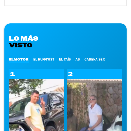
LO MÁS
VISTO
ELMOTOR
EL HUFFPOST
EL PAÍS
AS
CADENA SER
1
2