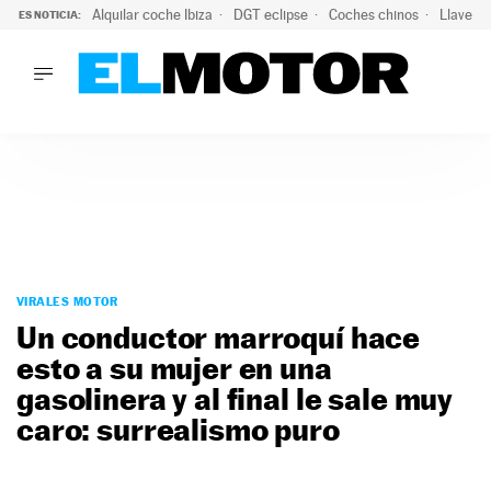
Alquilar coche Ibiza
DGT eclipse
Coches chinos
Llaves 
ES NOTICIA:
LO ÚLTIMO
Hongqi prepara su desembarco en España: SUV eléctricos c
LO ÚLTIMO
Hongqi prepara su desembarco en España: SUV eléctricos c
ACTUALIDAD
ELÉCTRICOS
CONDUCIR
PRUEBAS
Saltar
VIRALES
al
VIRALES MOTOR
PODCAST
contenido
Un conductor marroquí hace
MOTOS
esto a su mujer en una
TECNOLOGÍA
gasolinera y al final le sale muy
SUPERCOCHES
MOTORTV
caro: surrealismo puro
PREMIOS
SERVICIOS