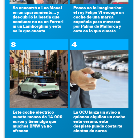
Se encontró a Leo Messi
Pocos se lo imaginarían:
en un aparcamiento... y
el rey Felipe VI escoge un
descubrió la bestia que
coche de una marca
conduce: no es un Ferrari
española para moverse
ni un Lamborghini y esto
por Palma de Mallorca y
es lo que cuesta
esto es lo que cuesta
3
4
Este coche eléctrico
La OCU lanza un aviso a
cuesta menos de 14.000
quienes alquilen un coche
euros y tiene algo que
este verano: este
muchos BMW ya no
despiste puede costarte
ofrecen
cientos de euros