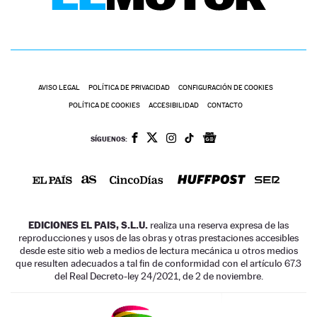
AVISO LEGAL
POLÍTICA DE PRIVACIDAD
CONFIGURACIÓN DE COOKIES
POLÍTICA DE COOKIES
ACCESIBILIDAD
CONTACTO
SÍGUENOS:
EDICIONES EL PAIS, S.L.U.
realiza una reserva expresa de las
reproducciones y usos de las obras y otras prestaciones accesibles
desde este sitio web a medios de lectura mecánica u otros medios
que resulten adecuados a tal fin de conformidad con el artículo 67.3
del Real Decreto-ley 24/2021, de 2 de noviembre.