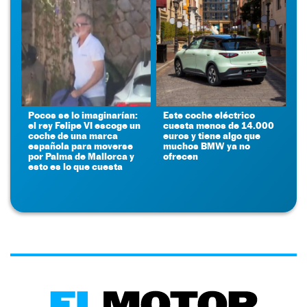
Pocos se lo imaginarían:
Este coche eléctrico
el rey Felipe VI escoge un
cuesta menos de 14.000
coche de una marca
euros y tiene algo que
española para moverse
muchos BMW ya no
por Palma de Mallorca y
ofrecen
esto es lo que cuesta