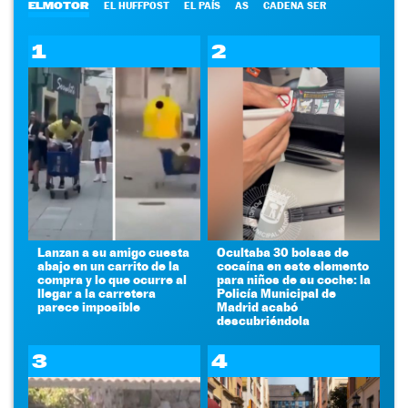
ELMOTOR
EL HUFFPOST
EL PAÍS
AS
CADENA SER
1
2
Lanzan a su amigo cuesta
Ocultaba 30 bolsas de
abajo en un carrito de la
cocaína en este elemento
compra y lo que ocurre al
para niños de su coche: la
llegar a la carretera
Policía Municipal de
parece imposible
Madrid acabó
descubriéndola
3
4