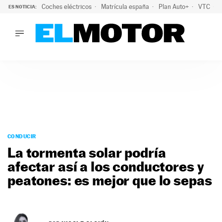
Coches eléctricos
Matrícula españa
Plan Auto+
VTC
ES NOTICIA:
LO ÚLTIMO
La Lista Blanca del Programa Auto+: todos los coches eléct
LO ÚLTIMO
La Lista Blanca del Programa Auto+: todos los coches eléctr
ACTUALIDAD
ELÉCTRICOS
CONDUCIR
PRUEBAS
Saltar
VIRALES
al
CONDUCIR
PODCAST
contenido
La tormenta solar podría
MOTOS
afectar así a los conductores y
TECNOLOGÍA
peatones: es mejor que lo sepas
SUPERCOCHES
MOTORTV
PREMIOS
SERVICIOS