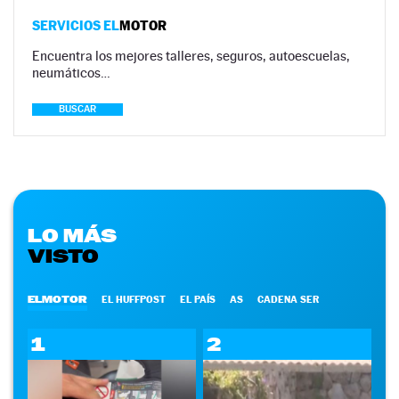
SERVICIOS EL
MOTOR
Encuentra los mejores talleres, seguros, autoescuelas,
neumáticos…
BUSCAR
LO MÁS
VISTO
ELMOTOR
EL HUFFPOST
EL PAÍS
AS
CADENA SER
1
2