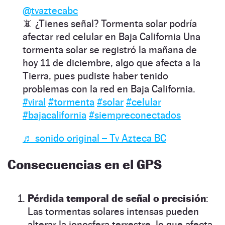
@tvaztecabc
📵 ¿Tienes señal? Tormenta solar podría
afectar red celular en Baja California Una
tormenta solar se registró la mañana de
hoy 11 de diciembre, algo que afecta a la
Tierra, pues pudiste haber tenido
problemas con la red en Baja California.
#viral
#tormenta
#solar
#celular
#bajacalifornia
#siempreconectados
♬ sonido original – Tv Azteca BC
Consecuencias en el GPS
Pérdida temporal de señal o precisión
:
Las tormentas solares intensas pueden
alterar la ionosfera terrestre, lo que afecta