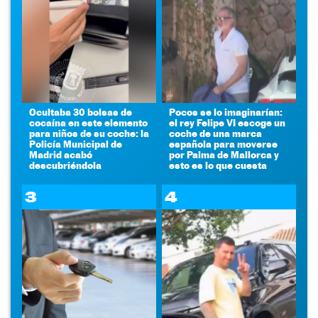
Ocultaba 30 bolsas de
Pocos se lo imaginarían:
cocaína en este elemento
el rey Felipe VI escoge un
para niños de su coche: la
coche de una marca
Policía Municipal de
española para moverse
Madrid acabó
por Palma de Mallorca y
descubriéndola
esto es lo que cuesta
3
4