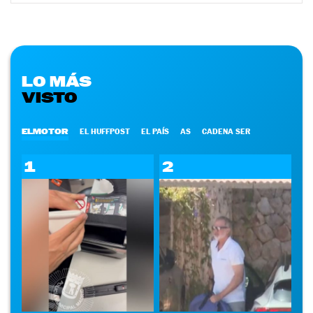
LO MÁS
VISTO
ELMOTOR
EL HUFFPOST
EL PAÍS
AS
CADENA SER
1
2