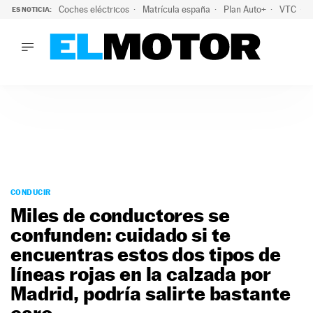
Coches eléctricos
Matrícula españa
Plan Auto+
VTC
ES NOTICIA:
LO ÚLTIMO
La Lista Blanca del Programa Auto+: todos los coches eléct
LO ÚLTIMO
La Lista Blanca del Programa Auto+: todos los coches eléctr
ACTUALIDAD
ELÉCTRICOS
CONDUCIR
PRUEBAS
Saltar
VIRALES
al
CONDUCIR
PODCAST
contenido
Miles de conductores se
MOTOS
confunden: cuidado si te
TECNOLOGÍA
encuentras estos dos tipos de
SUPERCOCHES
MOTORTV
líneas rojas en la calzada por
PREMIOS
Madrid, podría salirte bastante
SERVICIOS
caro