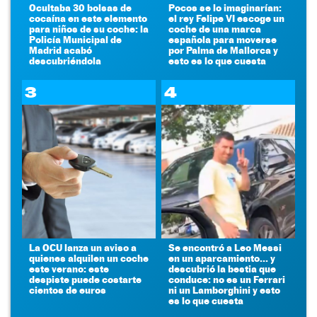
Ocultaba 30 bolsas de
Pocos se lo imaginarían:
cocaína en este elemento
el rey Felipe VI escoge un
para niños de su coche: la
coche de una marca
Policía Municipal de
española para moverse
Madrid acabó
por Palma de Mallorca y
descubriéndola
esto es lo que cuesta
3
4
La OCU lanza un aviso a
Se encontró a Leo Messi
quienes alquilen un coche
en un aparcamiento... y
este verano: este
descubrió la bestia que
despiste puede costarte
conduce: no es un Ferrari
cientos de euros
ni un Lamborghini y esto
es lo que cuesta