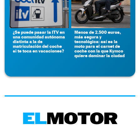
¿Se puede pasar la ITV en
Menos de 2.500 euros,
una comunidad autónoma
más segura y
distinta a la de
tecnológica: así es la
matriculación del coche
moto para el carnet de
si te toca en vacaciones?
coche con la que Kymco
quiere dominar la ciudad