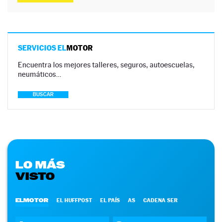
SERVICIOS EL
MOTOR
Encuentra los mejores talleres, seguros, autoescuelas,
neumáticos…
BUSCAR
LO MÁS
VISTO
ELMOTOR
EL HUFFPOST
EL PAÍS
AS
CADENA SER