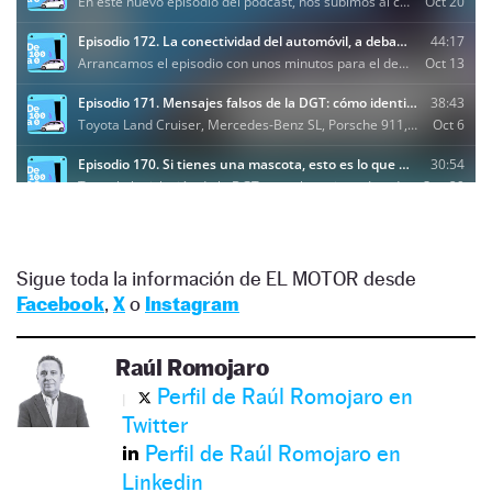
Sigue toda la información de EL MOTOR desde
Facebook
,
X
o
Instagram
Raúl Romojaro
Perfil de Raúl Romojaro en
Twitter
Perfil de Raúl Romojaro en
Linkedin