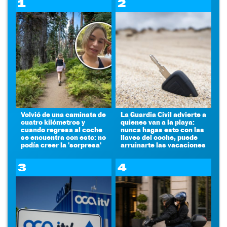
1
2
Volvió de una caminata de
La Guardia Civil advierte a
cuatro kilómetros y
quienes van a la playa:
cuando regresa al coche
nunca hagas esto con las
se encuentra con esto: no
llaves del coche, puede
podía creer la 'sorpresa'
arruinarte las vacaciones
3
4