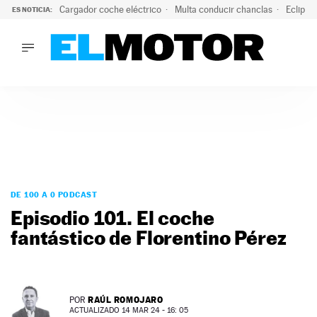
Cargador coche eléctrico
Multa conducir chanclas
Eclipse
ES NOTICIA:
LO ÚLTIMO
El hiperdeportivo que desafía todas las tendencias: V12 a
LO ÚLTIMO
El hiperdeportivo que desafía todas las tendencias: V12 at
ACTUALIDAD
ELÉCTRICOS
CONDUCIR
PRUEBAS
Saltar
VIRALES
al
DE 100 A 0 PODCAST
PODCAST
contenido
Episodio 101. El coche
MOTOS
fantástico de Florentino Pérez
TECNOLOGÍA
SUPERCOCHES
MOTORTV
PREMIOS
RAÚL ROMOJARO
POR
SERVICIOS
ACTUALIZADO 14 MAR 24 - 16: 05