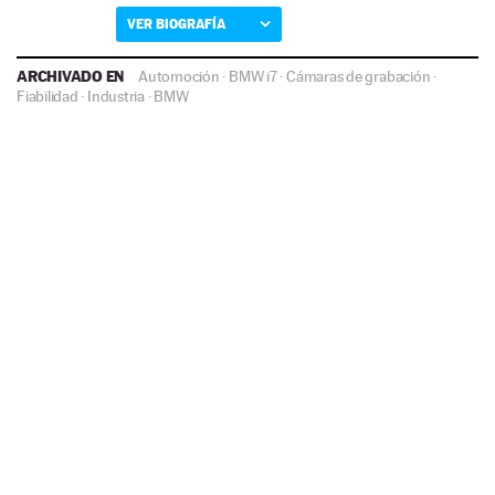
VER BIOGRAFÍA
ARCHIVADO EN
Automoción
·
BMW i7
·
Cámaras de grabación
·
Fiabilidad
·
Industria
·
BMW