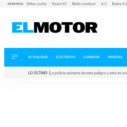
Niños coche
Smart #2
Multa conducir
A-2
Baliza V
ES NOTICIA:
ACTUALIDAD
ELÉCTRICOS
CONDUCIR
ACTUALIDAD
ELÉCTRICOS
CONDUCIR
PRUEBAS
PRUEBAS
Saltar
VIRALES
LO ÚLTIMO
La policía advierte de este peligro y esta es 
al
PODCAST
LO ÚLTIMO
La policía advierte de este peligro y esta es una bu
contenido
MOTOS
TECNOLOGÍA
SUPERCOCHES
MOTORTV
PREMIOS
SERVICIOS