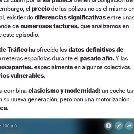
 embargo, el
precio
de las pólizas no es el mismo e
al, existiendo
diferencias significativas
entre una
pende de
numerosos factores,
que analizamos en
 este episodio.
de Tráfico
ha ofrecido los
datos definitivos de
arreteras españolas durante el
pasado año.
Y las
eocupantes,
especialmente en algunos colectivos,
ios vulnerables.
na combina
clasicismo y modernidad:
un coche ta
n su nueva generación, pero con una motorización
ica.