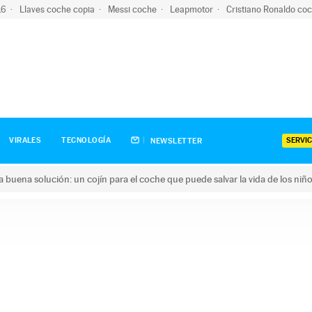
-16
Llaves coche copia
Messi coche
Leapmotor
Cristiano Ronaldo co
SERVIC
VIRALES
TECNOLOGÍA
NEWSLETTER
una buena solución: un cojín para el coche que puede salvar la vida de los niñ
ena solución: un cojín para el coche que puede salvar la vida de 