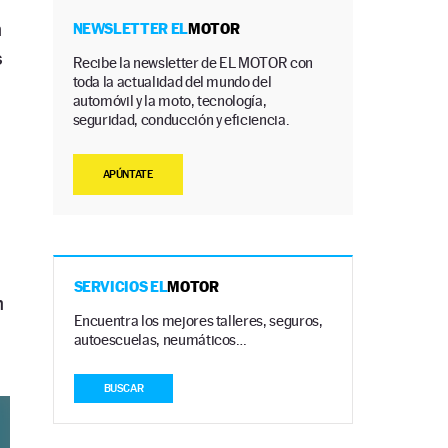
n
NEWSLETTER EL
MOTOR
s
Recibe la newsletter de EL MOTOR con
toda la actualidad del mundo del
automóvil y la moto, tecnología,
seguridad, conducción y eficiencia.
APÚNTATE
SERVICIOS EL
MOTOR
n
Encuentra los mejores talleres, seguros,
autoescuelas, neumáticos…
BUSCAR