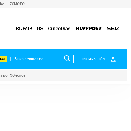
che
ZXMOTO
IOS
INICIAR SESIÓN
os por 36 euros
los niños por 36 euros