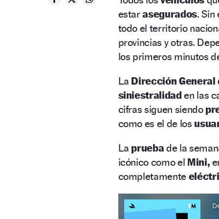
estar
asegurados
. Sin
todo el territorio nacion
provincias y otras. De
los primeros minutos de
La
Dirección General 
siniestralidad
en las c
cifras siguen siendo
pr
como es el de los
usuar
La
prueba
de la sema
icónico como el
Mini,
e
completamente
eléctr