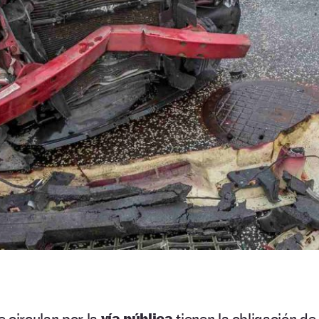
e circulan por la
vía pública
tienen la obligación de