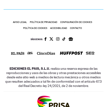
AVISO LEGAL
POLÍTICA DE PRIVACIDAD
CONFIGURACIÓN DE COOKIES
POLÍTICA DE COOKIES
ACCESIBILIDAD
CONTACTO
SÍGUENOS:
EDICIONES EL PAIS, S.L.U.
realiza una reserva expresa de las
reproducciones y usos de las obras y otras prestaciones accesibles
desde este sitio web a medios de lectura mecánica u otros medios
que resulten adecuados a tal fin de conformidad con el artículo 67.3
del Real Decreto-ley 24/2021, de 2 de noviembre.