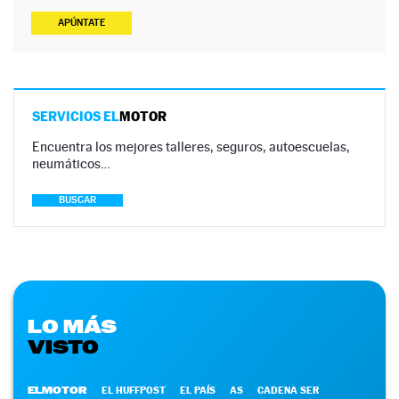
APÚNTATE
SERVICIOS EL
MOTOR
Encuentra los mejores talleres, seguros, autoescuelas,
neumáticos…
BUSCAR
LO MÁS
VISTO
ELMOTOR
EL HUFFPOST
EL PAÍS
AS
CADENA SER