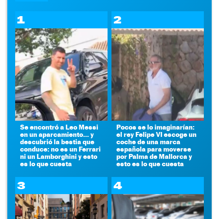
1
2
Se encontró a Leo Messi
Pocos se lo imaginarían:
en un aparcamiento... y
el rey Felipe VI escoge un
descubrió la bestia que
coche de una marca
conduce: no es un Ferrari
española para moverse
ni un Lamborghini y esto
por Palma de Mallorca y
es lo que cuesta
esto es lo que cuesta
3
4