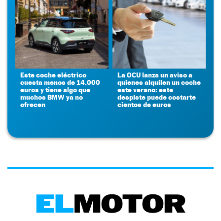
Este coche eléctrico
La OCU lanza un aviso a
cuesta menos de 14.000
quienes alquilen un coche
euros y tiene algo que
este verano: este
muchos BMW ya no
despiste puede costarte
ofrecen
cientos de euros