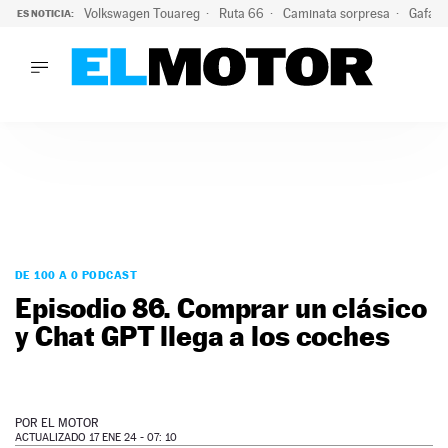
Volkswagen Touareg
Ruta 66
Caminata sorpresa
Gafas 
ES NOTICIA:
LO ÚLTIMO
Ni se te ocurra usar las gafas del eclipse al volante: el moti
LO ÚLTIMO
Ni se te ocurra usar las gafas del eclipse al volante: el motiv
ACTUALIDAD
ELÉCTRICOS
CONDUCIR
PRUEBAS
Saltar
VIRALES
al
DE 100 A 0 PODCAST
PODCAST
contenido
Episodio 86. Comprar un clásico
MOTOS
y Chat GPT llega a los coches
TECNOLOGÍA
SUPERCOCHES
MOTORTV
PREMIOS
POR
EL MOTOR
SERVICIOS
ACTUALIZADO 17 ENE 24 - 07: 10