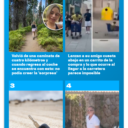
Volvió de una caminata de
Lanzan a su amigo cuesta
cuatro kilómetros y
abajo en un carrito de la
cuando regresa al coche
compra y lo que ocurre al
se encuentra con esto: no
llegar a la carretera
podía creer la 'sorpresa'
parece imposible
3
4