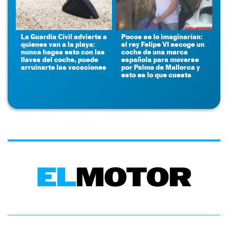
La Guardia Civil advierte a
Pocos se lo imaginarían:
quienes van a la playa:
el rey Felipe VI escoge un
nunca hagas esto con las
coche de una marca
llaves del coche, puede
española para moverse
arruinarte las vacaciones
por Palma de Mallorca y
esto es lo que cuesta