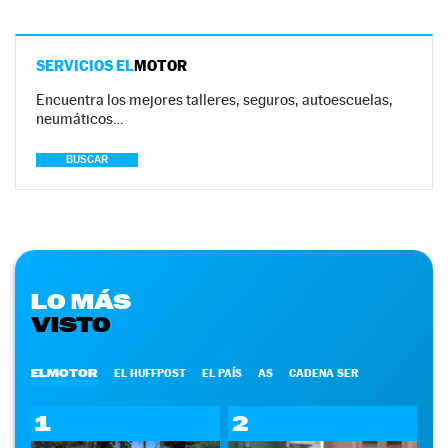
SERVICIOS EL
MOTOR
Encuentra los mejores talleres, seguros, autoescuelas,
neumáticos…
BUSCAR
LO MÁS
VISTO
ELMOTOR
EL HUFFPOST
EL PAÍS
AS
CADENA SER
1
2