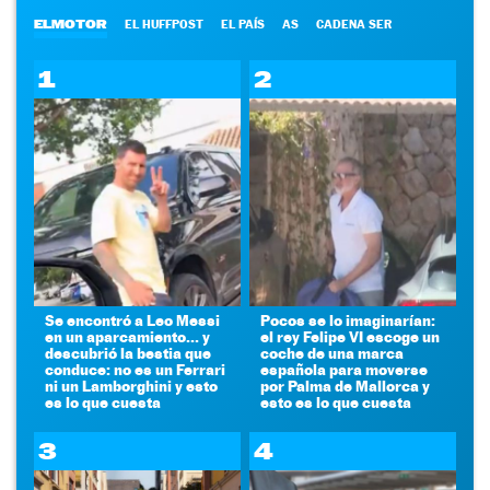
ELMOTOR
EL HUFFPOST
EL PAÍS
AS
CADENA SER
1
2
Se encontró a Leo Messi
Pocos se lo imaginarían:
en un aparcamiento... y
el rey Felipe VI escoge un
descubrió la bestia que
coche de una marca
conduce: no es un Ferrari
española para moverse
ni un Lamborghini y esto
por Palma de Mallorca y
es lo que cuesta
esto es lo que cuesta
3
4