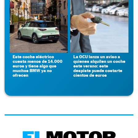
Este coche eléctrico
La OCU lanza un aviso a
cuesta menos de 14.000
quienes alquilen un coche
euros y tiene algo que
este verano: este
muchos BMW ya no
despiste puede costarte
ofrecen
cientos de euros