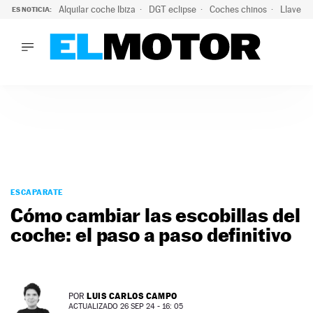
Alquilar coche Ibiza
DGT eclipse
Coches chinos
Llaves 
ES NOTICIA:
LO ÚLTIMO
Hongqi prepara su desembarco en España: SUV eléctricos c
LO ÚLTIMO
Hongqi prepara su desembarco en España: SUV eléctricos c
ACTUALIDAD
ELÉCTRICOS
CONDUCIR
PRUEBAS
Saltar
VIRALES
al
ESCAPARATE
PODCAST
contenido
Cómo cambiar las escobillas del
MOTOS
coche: el paso a paso definitivo
TECNOLOGÍA
SUPERCOCHES
MOTORTV
PREMIOS
LUIS CARLOS CAMPO
POR
SERVICIOS
ACTUALIZADO 26 SEP 24 - 16: 05