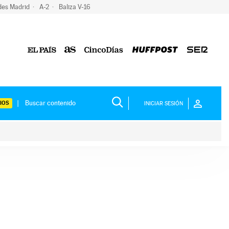
des Madrid
A-2
Baliza V-16
IOS
INICIAR SESIÓN