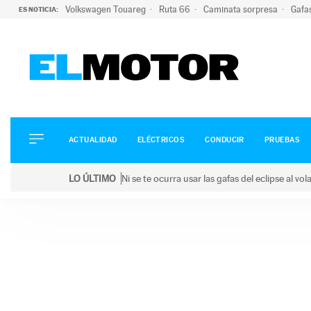
Volkswagen Touareg
Ruta 66
Caminata sorpresa
Gafa
ES NOTICIA:
ACTUALIDAD
ELÉCTRICOS
CONDUCIR
ACTUALIDAD
ELÉCTRICOS
CONDUCIR
PRUEBAS
PRUEBAS
Saltar
VIRALES
LO ÚLTIMO
Ni se te ocurra usar las gafas del eclipse al v
al
PODCAST
LO ÚLTIMO
Ni se te ocurra usar las gafas del eclipse al volant
contenido
MOTOS
TECNOLOGÍA
SUPERCOCHES
MOTORTV
PREMIOS
SERVICIOS