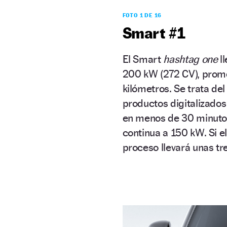
FOTO 1 DE 16
Smart #1
El Smart
hashtag one
ll
200 kW (272 CV), prom
kilómetros. Se trata d
productos digitalizados
en menos de 30 minutos
continua a 150 kW. Si e
proceso llevará unas tr