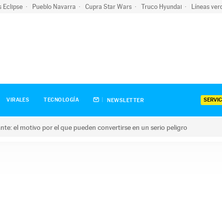
s Eclipse
Pueblo Navarra
Cupra Star Wars
Truco Hyundai
Líneas ver
SERVIC
VIRALES
TECNOLOGÍA
NEWSLETTER
olante: el motivo por el que pueden convertirse en un serio peligro
e: el motivo por el que pueden convertirse en un serio peligro