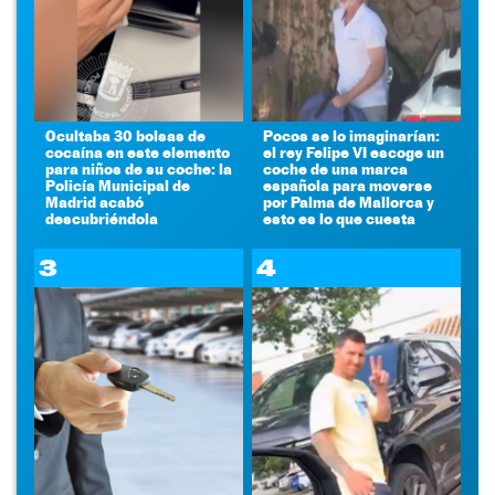
Ocultaba 30 bolsas de
Pocos se lo imaginarían:
cocaína en este elemento
el rey Felipe VI escoge un
para niños de su coche: la
coche de una marca
Policía Municipal de
española para moverse
Madrid acabó
por Palma de Mallorca y
descubriéndola
esto es lo que cuesta
3
4