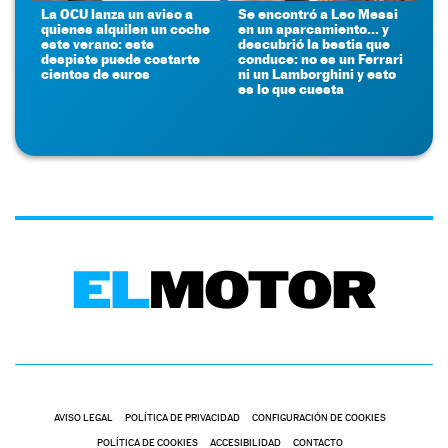
La OCU lanza un aviso a
Se encontró a Leo Messi
quienes alquilen un coche
en un aparcamiento... y
este verano: este
descubrió la bestia que
despiste puede costarte
conduce: no es un Ferrari
cientos de euros
ni un Lamborghini y esto
es lo que cuesta
AVISO LEGAL
POLÍTICA DE PRIVACIDAD
CONFIGURACIÓN DE COOKIES
POLÍTICA DE COOKIES
ACCESIBILIDAD
CONTACTO