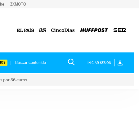
che
ZXMOTO
IOS
INICIAR SESIÓN
os por 36 euros
los niños por 36 euros