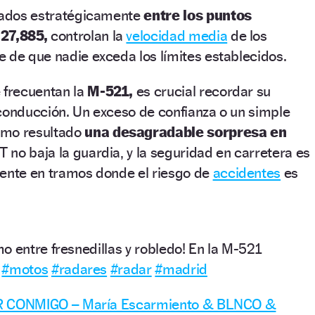
icados estratégicamente
entre los puntos
 27,885,
controlan la
velocidad media
de los
 de que nadie exceda los límites establecidos.
 frecuentan la
M-521,
es crucial recordar su
conducción. Un exceso de confianza o un simple
omo resultado
una desagradable sorpresa en
 no baja la guardia, y la seguridad en carretera es
mente en tramos donde el riesgo de
accidentes
es
o entre fresnedillas y robledo! En la M-521
#motos
#radares
#radar
#madrid
CONMIGO – María Escarmiento & BLNCO &