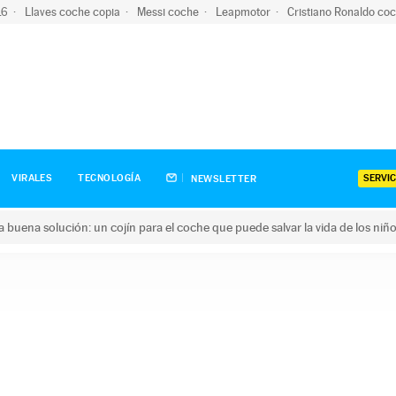
-16
Llaves coche copia
Messi coche
Leapmotor
Cristiano Ronaldo co
SERVIC
VIRALES
TECNOLOGÍA
NEWSLETTER
una buena solución: un cojín para el coche que puede salvar la vida de los niñ
ena solución: un cojín para el coche que puede salvar la vida de 