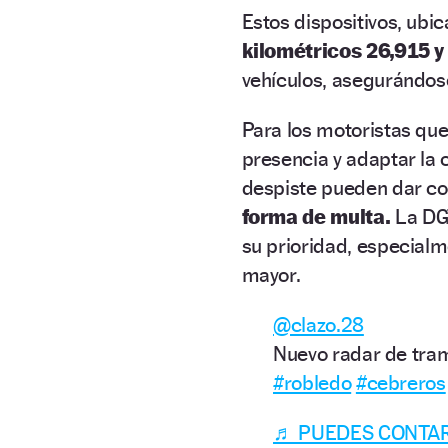
Estos dispositivos, ub
kilométricos 26,915 y
vehículos, asegurándose
Para los motoristas que
presencia y adaptar la 
despiste pueden dar c
forma de multa.
La DGT
su prioridad, especial
mayor.
@clazo.28
Nuevo radar de tram
#robledo
#cebreros
♬ PUEDES CONTAR 