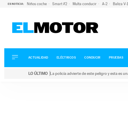
Niños coche
Smart #2
Multa conducir
A-2
Baliza V
ES NOTICIA:
ACTUALIDAD
ELÉCTRICOS
CONDUCIR
ACTUALIDAD
ELÉCTRICOS
CONDUCIR
PRUEBAS
PRUEBAS
Saltar
VIRALES
LO ÚLTIMO
La policía advierte de este peligro y esta es 
al
PODCAST
LO ÚLTIMO
La policía advierte de este peligro y esta es una bu
contenido
MOTOS
TECNOLOGÍA
SUPERCOCHES
MOTORTV
PREMIOS
SERVICIOS