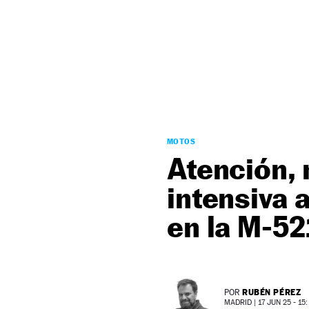
NEWSLETTER
SÍGUENOS
MOTOS
Atención, 
intensiva 
en la M-52
RUBÉN PÉREZ
POR
MADRID |
17 JUN 25 - 15: