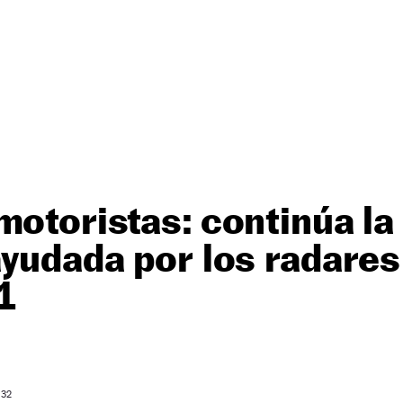
motoristas: continúa la 
ayudada por los radare
1
 32