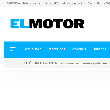
Niños coche
Smart #2
Multa conducir
A-2
Baliza V
ES NOTICIA:
ACTUALIDAD
ELÉCTRICOS
CONDUCIR
ACTUALIDAD
ELÉCTRICOS
CONDUCIR
PRUEBAS
PRUEBAS
Saltar
VIRALES
LO ÚLTIMO
La OCU lanza un aviso a quienes alquilen un c
al
PODCAST
LO ÚLTIMO
La OCU lanza un aviso a quienes alquilen un coche 
contenido
MOTOS
TECNOLOGÍA
SUPERCOCHES
MOTORTV
PREMIOS
SERVICIOS