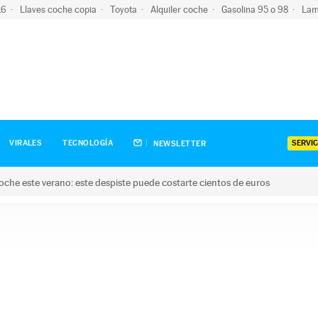
-16
Llaves coche copia
Toyota
Alquiler coche
Gasolina 95 o 98
Lam
SERVIC
VIRALES
TECNOLOGÍA
NEWSLETTER
oche este verano: este despiste puede costarte cientos de euros
este verano: este despiste puede costarte cientos de euros