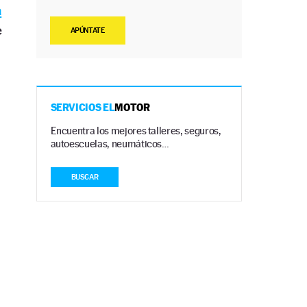
a
e
APÚNTATE
SERVICIOS EL
MOTOR
Encuentra los mejores talleres, seguros,
autoescuelas, neumáticos…
BUSCAR