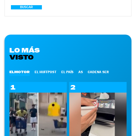
BUSCAR
LO MÁS
VISTO
ELMOTOR
EL HUFFPOST
EL PAÍS
AS
CADENA SER
1
2