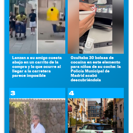
Lanzan a su amigo cuesta
Ocultaba 30 bolsas de
abajo en un carrito de la
cocaína en este elemento
compra y lo que ocurre al
para niños de su coche: la
llegar a la carretera
Policía Municipal de
parece imposible
Madrid acabó
descubriéndola
3
4