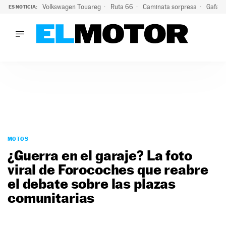
Volkswagen Touareg
Ruta 66
Caminata sorpresa
Gafas 
ES NOTICIA:
LO ÚLTIMO
Ni se te ocurra usar las gafas del eclipse al volante: el moti
LO ÚLTIMO
Ni se te ocurra usar las gafas del eclipse al volante: el motiv
ACTUALIDAD
ELÉCTRICOS
CONDUCIR
PRUEBAS
Saltar
VIRALES
al
MOTOS
PODCAST
contenido
¿Guerra en el garaje? La foto
MOTOS
viral de Forocoches que reabre
TECNOLOGÍA
el debate sobre las plazas
SUPERCOCHES
MOTORTV
comunitarias
PREMIOS
SERVICIOS