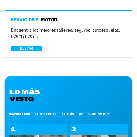
SERVICIOS EL
MOTOR
Encuentra los mejores talleres, seguros, autoescuelas,
neumáticos…
BUSCAR
LO MÁS
VISTO
ELMOTOR
EL HUFFPOST
EL PAÍS
AS
CADENA SER
1
2