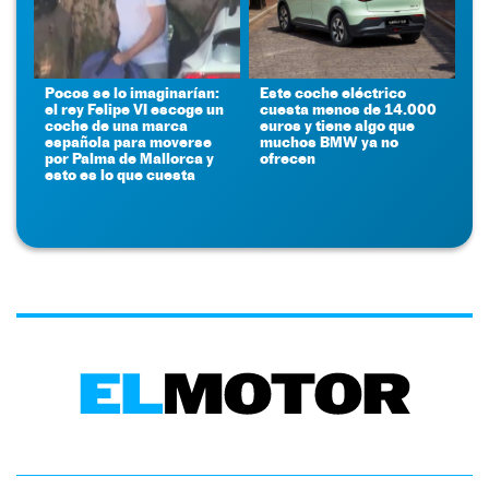
Pocos se lo imaginarían:
Este coche eléctrico
el rey Felipe VI escoge un
cuesta menos de 14.000
coche de una marca
euros y tiene algo que
española para moverse
muchos BMW ya no
por Palma de Mallorca y
ofrecen
esto es lo que cuesta