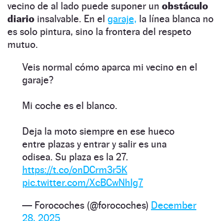
vecino de al lado puede suponer un
obstáculo
diario
insalvable. En el
garaje,
la línea blanca no
es solo pintura, sino la frontera del respeto
mutuo.
Veis normal cómo aparca mi vecino en el
garaje?
Mi coche es el blanco.
Deja la moto siempre en ese hueco
entre plazas y entrar y salir es una
odisea. Su plaza es la 27.
https://t.co/onDCrm3r5K
pic.twitter.com/XcBCwNhIg7
— Forocoches (@forocoches)
December
28, 2025