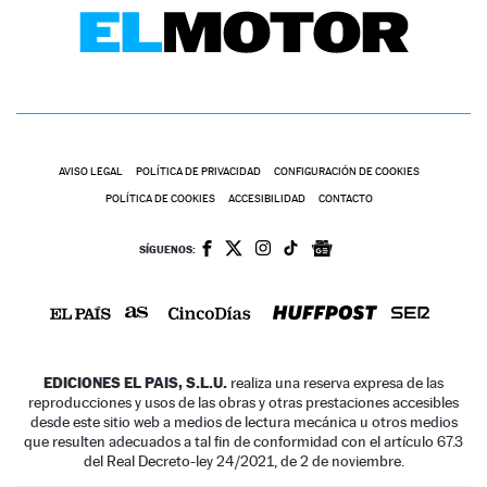
AVISO LEGAL
POLÍTICA DE PRIVACIDAD
CONFIGURACIÓN DE COOKIES
POLÍTICA DE COOKIES
ACCESIBILIDAD
CONTACTO
SÍGUENOS:
EDICIONES EL PAIS, S.L.U.
realiza una reserva expresa de las
reproducciones y usos de las obras y otras prestaciones accesibles
desde este sitio web a medios de lectura mecánica u otros medios
que resulten adecuados a tal fin de conformidad con el artículo 67.3
del Real Decreto-ley 24/2021, de 2 de noviembre.