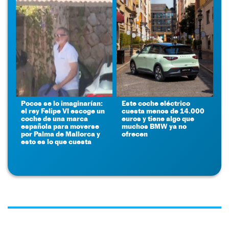
Pocos se lo imaginarían:
Este coche eléctrico
el rey Felipe VI escoge un
cuesta menos de 14.000
coche de una marca
euros y tiene algo que
española para moverse
muchos BMW ya no
por Palma de Mallorca y
ofrecen
esto es lo que cuesta