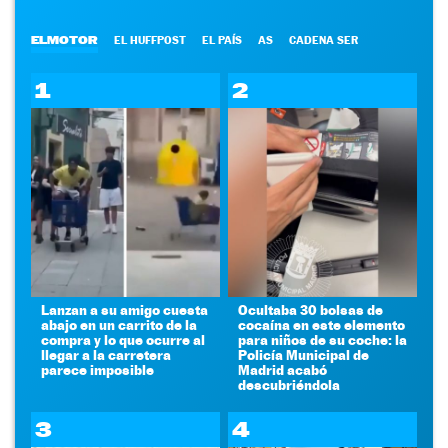
ELMOTOR
EL HUFFPOST
EL PAÍS
AS
CADENA SER
1
2
Lanzan a su amigo cuesta
Ocultaba 30 bolsas de
abajo en un carrito de la
cocaína en este elemento
compra y lo que ocurre al
para niños de su coche: la
llegar a la carretera
Policía Municipal de
parece imposible
Madrid acabó
descubriéndola
3
4