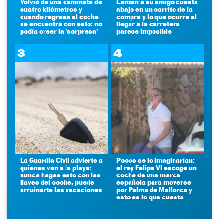
Volvió de una caminata de
Lanzan a su amigo cuesta
cuatro kilómetros y
abajo en un carrito de la
cuando regresa al coche
compra y lo que ocurre al
se encuentra con esto: no
llegar a la carretera
podía creer la 'sorpresa'
parece imposible
3
4
La Guardia Civil advierte a
Pocos se lo imaginarían:
quienes van a la playa:
el rey Felipe VI escoge un
nunca hagas esto con las
coche de una marca
llaves del coche, puede
española para moverse
arruinarte las vacaciones
por Palma de Mallorca y
esto es lo que cuesta