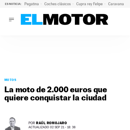
Pegatina
Coches clásicos
Cupra rey Felipe
Caravana lig
ES NOTICIA:
LO ÚLTIMO
¿Conocías esta pegatina de moda?: puede salvar tu coche d
LO ÚLTIMO
¿Conocías esta pegatina de moda?: puede salvar tu coche de
ACTUALIDAD
ELÉCTRICOS
CONDUCIR
PRUEBAS
Saltar
VIRALES
al
MOTOS
PODCAST
contenido
La moto de 2.000 euros que
MOTOS
quiere conquistar la ciudad
TECNOLOGÍA
SUPERCOCHES
MOTORTV
PREMIOS
RAÚL ROMOJARO
POR
SERVICIOS
ACTUALIZADO 02 SEP 21 - 18: 38