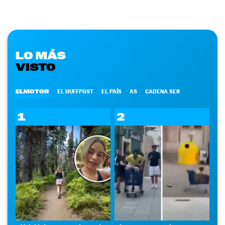
LO MÁS
VISTO
ELMOTOR
EL HUFFPOST
EL PAÍS
AS
CADENA SER
1
2