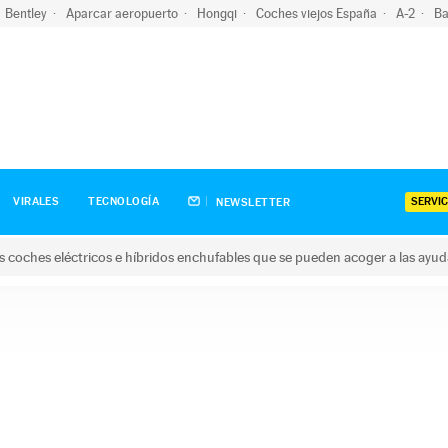
Bentley
Aparcar aeropuerto
Hongqi
Coches viejos España
A-2
Ba
SERVIC
VIRALES
TECNOLOGÍA
NEWSLETTER
s coches eléctricos e híbridos enchufables que se pueden acoger a las ayu
hes eléctricos e híbridos enchufables que se pueden acoger a la