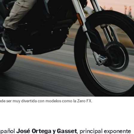
ede ser muy divertida con modelos como la Zero FX.
español
José Ortega y Gasset
, principal exponente