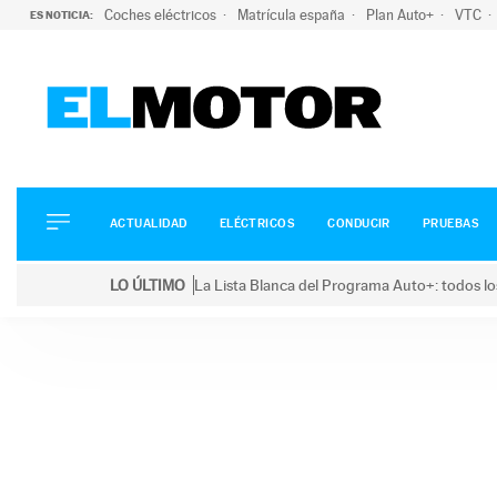
Coches eléctricos
Matrícula españa
Plan Auto+
VTC
ES NOTICIA:
ACTUALIDAD
ELÉCTRICOS
CONDUCIR
ACTUALIDAD
ELÉCTRICOS
CONDUCIR
PRUEBAS
PRUEBAS
Saltar
VIRALES
LO ÚLTIMO
La Lista Blanca del Programa Auto+: todos lo
al
PODCAST
LO ÚLTIMO
La Lista Blanca del Programa Auto+: todos los coc
contenido
MOTOS
TECNOLOGÍA
SUPERCOCHES
MOTORTV
PREMIOS
SERVICIOS