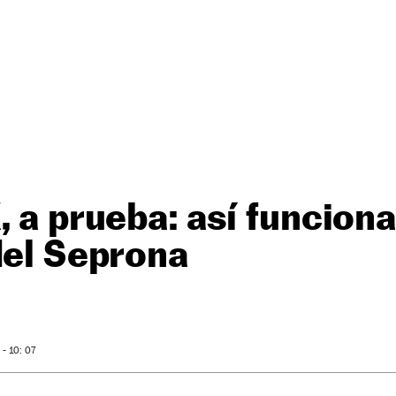
, a prueba: así funcion
del Seprona
- 10: 07