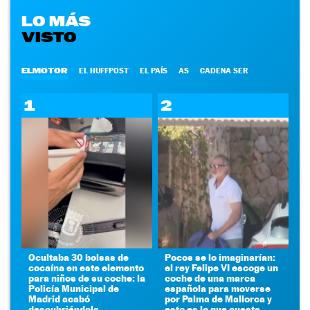
LO MÁS
VISTO
ELMOTOR
EL HUFFPOST
EL PAÍS
AS
CADENA SER
1
2
Ocultaba 30 bolsas de
Pocos se lo imaginarían:
cocaína en este elemento
el rey Felipe VI escoge un
para niños de su coche: la
coche de una marca
Policía Municipal de
española para moverse
Madrid acabó
por Palma de Mallorca y
descubriéndola
esto es lo que cuesta