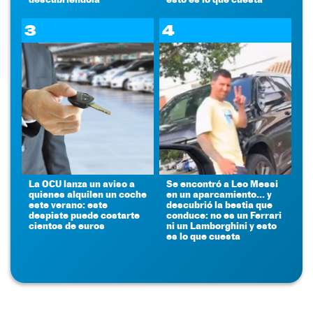
3
4
La OCU lanza un aviso a
Se encontró a Leo Messi
quienes alquilen un coche
en un aparcamiento... y
este verano: este
descubrió la bestia que
despiste puede costarte
conduce: no es un Ferrari
cientos de euros
ni un Lamborghini y esto
es lo que cuesta