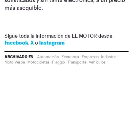
sofisticados y sin tanta electrónica, a un precio
más asequible.
Sigue toda la información de EL MOTOR desde
Facebook
,
X
o
Instagram
ARCHIVADO EN
Automoción
·
Economía
·
Empresas
·
Industria
·
Moto Vespa
·
Motocicletas
·
Piaggio
·
Transporte
·
Vehículos