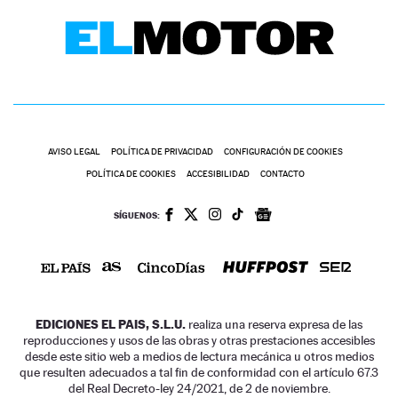
AVISO LEGAL
POLÍTICA DE PRIVACIDAD
CONFIGURACIÓN DE COOKIES
POLÍTICA DE COOKIES
ACCESIBILIDAD
CONTACTO
SÍGUENOS:
EDICIONES EL PAIS, S.L.U.
realiza una reserva expresa de las
reproducciones y usos de las obras y otras prestaciones accesibles
desde este sitio web a medios de lectura mecánica u otros medios
que resulten adecuados a tal fin de conformidad con el artículo 67.3
del Real Decreto-ley 24/2021, de 2 de noviembre.