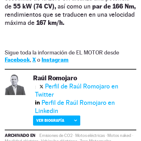
de
55 kW (74 CV),
así como un
par de 166 Nm,
rendimientos que se traducen en una velocidad
máxima de
167 km/h.
Sigue toda la información de EL MOTOR desde
Facebook
,
X
o
Instagram
Raúl Romojaro
Perfil de Raúl Romojaro en
Twitter
Perfil de Raúl Romojaro en
Linkedin
VER BIOGRAFÍA
ARCHIVADO EN
Emisiones de CO2
·
Motos eléctricas
·
Motos naked
·
Movilidad eléctrica
·
Vehículos eléctricos
·
Zero Motorcycles