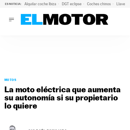
Alquilar coche Ibiza
DGT eclipse
Coches chinos
Llaves 
ES NOTICIA:
LO ÚLTIMO
Hongqi prepara su desembarco en España: SUV eléctricos c
LO ÚLTIMO
Hongqi prepara su desembarco en España: SUV eléctricos c
ACTUALIDAD
ELÉCTRICOS
CONDUCIR
PRUEBAS
Saltar
VIRALES
al
MOTOS
PODCAST
contenido
La moto eléctrica que aumenta
MOTOS
su autonomía si su propietario
TECNOLOGÍA
lo quiere
SUPERCOCHES
MOTORTV
PREMIOS
SERVICIOS