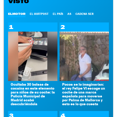
VISTO
ELMOTOR
EL HUFFPOST
EL PAÍS
AS
CADENA SER
1
2
Ocultaba 30 bolsas de
Pocos se lo imaginarían:
cocaína en este elemento
el rey Felipe VI escoge un
para niños de su coche: la
coche de una marca
Policía Municipal de
española para moverse
Madrid acabó
por Palma de Mallorca y
descubriéndola
esto es lo que cuesta
3
4