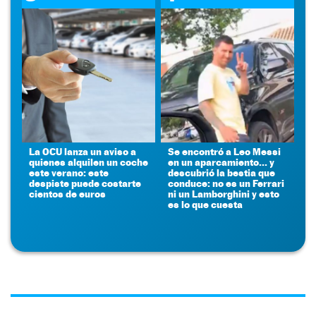
La OCU lanza un aviso a
Se encontró a Leo Messi
quienes alquilen un coche
en un aparcamiento... y
este verano: este
descubrió la bestia que
despiste puede costarte
conduce: no es un Ferrari
cientos de euros
ni un Lamborghini y esto
es lo que cuesta