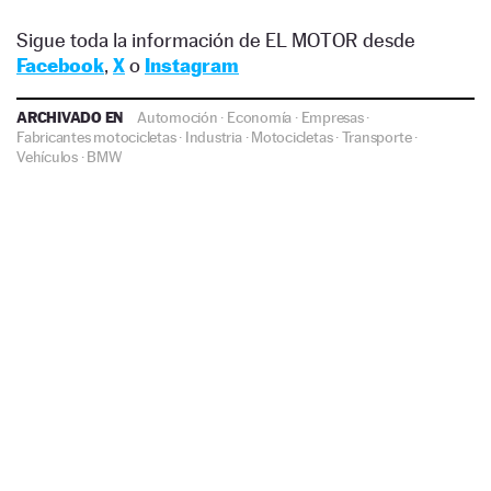
Sigue toda la información de EL MOTOR desde
Facebook
,
X
o
Instagram
ARCHIVADO EN
Automoción
·
Economía
·
Empresas
·
Fabricantes motocicletas
·
Industria
·
Motocicletas
·
Transporte
·
Vehículos
·
BMW