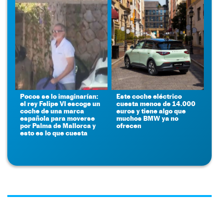
Pocos se lo imaginarían:
Este coche eléctrico
el rey Felipe VI escoge un
cuesta menos de 14.000
coche de una marca
euros y tiene algo que
española para moverse
muchos BMW ya no
por Palma de Mallorca y
ofrecen
esto es lo que cuesta