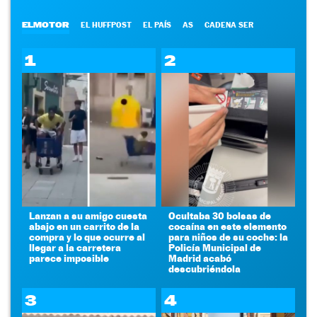
ELMOTOR
EL HUFFPOST
EL PAÍS
AS
CADENA SER
1
2
Lanzan a su amigo cuesta
Ocultaba 30 bolsas de
abajo en un carrito de la
cocaína en este elemento
compra y lo que ocurre al
para niños de su coche: la
llegar a la carretera
Policía Municipal de
parece imposible
Madrid acabó
descubriéndola
3
4