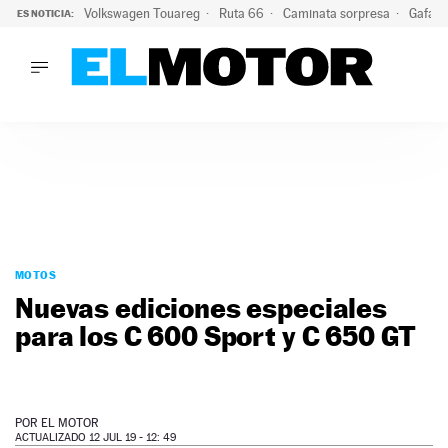
Volkswagen Touareg
Ruta 66
Caminata sorpresa
Gafas 
ES NOTICIA:
LO ÚLTIMO
Ni se te ocurra usar las gafas del eclipse al volante: el moti
LO ÚLTIMO
Ni se te ocurra usar las gafas del eclipse al volante: el motiv
ACTUALIDAD
ELÉCTRICOS
CONDUCIR
PRUEBAS
Saltar
VIRALES
al
MOTOS
PODCAST
contenido
Nuevas ediciones especiales
MOTOS
para los C 600 Sport y C 650 GT
TECNOLOGÍA
SUPERCOCHES
MOTORTV
PREMIOS
POR
EL MOTOR
SERVICIOS
ACTUALIZADO 12 JUL 19 - 12: 49