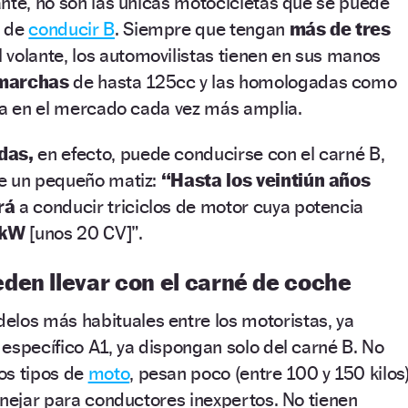
nte, no son las únicas motocicletas que se puede
o de
conducir B
. Siempre que tengan
más de tres
l volante, los automovilistas tienen en sus manos
marchas
de hasta 125cc y las homologadas como
a en el mercado cada vez más amplia.
das,
en efecto, puede conducirse con el carné B,
e un pequeño matiz:
“Hasta los veintiún años
rá
a conducir triciclos de motor cuya potencia
 kW
[unos 20 CV]”.
den llevar con el carné de coche
delos más habituales entre los motoristas, ya
específico A1, ya dispongan solo del carné B. No
os tipos de
moto
, pesan poco (entre 100 y 150 kilos
anejar para conductores inexpertos. No tienen