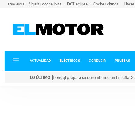
Alquilar coche Ibiza
DGT eclipse
Coches chinos
Llaves
ES NOTICIA:
ACTUALIDAD
ELÉCTRICOS
CONDUCIR
ACTUALIDAD
ELÉCTRICOS
CONDUCIR
PRUEBAS
PRUEBAS
Saltar
VIRALES
LO ÚLTIMO
Hongqi prepara su desembarco en España: SU
al
PODCAST
LO ÚLTIMO
Hongqi prepara su desembarco en España: SUV eléc
contenido
MOTOS
TECNOLOGÍA
SUPERCOCHES
MOTORTV
PREMIOS
SERVICIOS