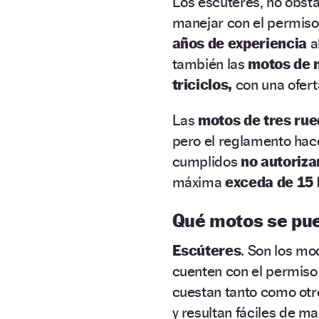
Los escúteres, no obsta
manejar con el permis
años de experiencia
a
también las
motos de 
triciclos,
con una ofert
Las
motos de tres rue
pero el reglamento hac
cumplidos
no autoriza
máxima
exceda de 15
Qué motos se pue
Escúteres
. Son los mo
cuenten con el permiso 
cuestan tanto como otr
y resultan fáciles de m