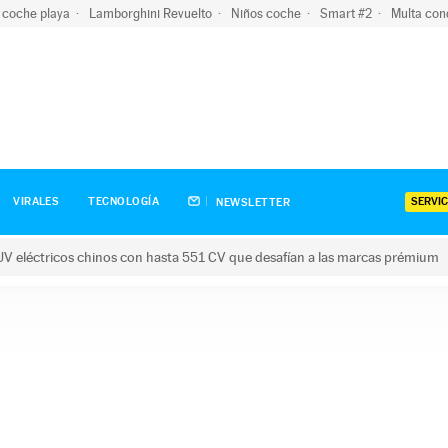
 coche playa
Lamborghini Revuelto
Niños coche
Smart #2
Multa con
SERVIC
VIRALES
TECNOLOGÍA
NEWSLETTER
V eléctricos chinos con hasta 551 CV que desafían a las marcas prémium
tricos chinos con hasta 551 CV que desafían a las marcas prém