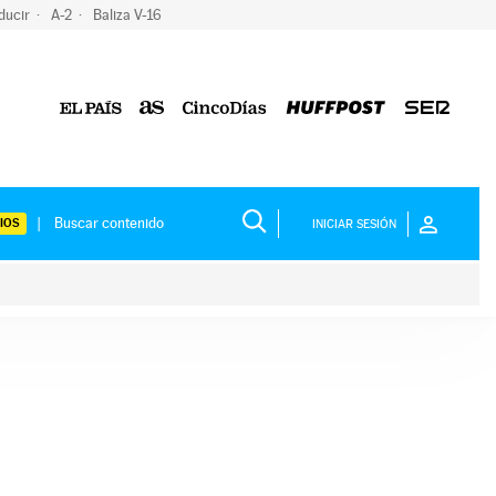
ducir
A-2
Baliza V-16
IOS
INICIAR SESIÓN
ium