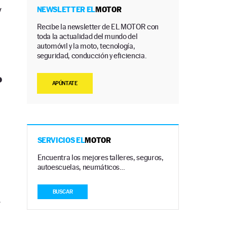
y
NEWSLETTER EL
MOTOR
Recibe la newsletter de EL MOTOR con
toda la actualidad del mundo del
automóvil y la moto, tecnología,
seguridad, conducción y eficiencia.
o
APÚNTATE
SERVICIOS EL
MOTOR
Encuentra los mejores talleres, seguros,
autoescuelas, neumáticos…
BUSCAR
r