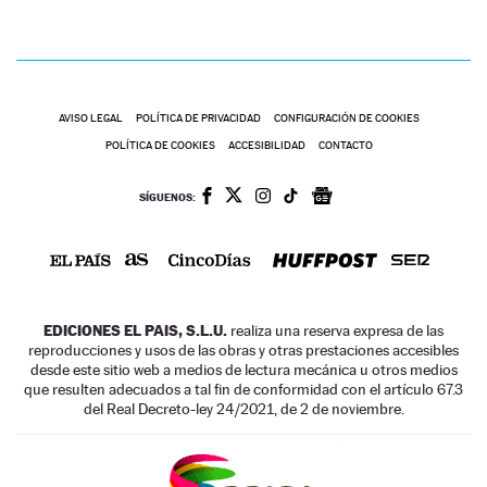
AVISO LEGAL
POLÍTICA DE PRIVACIDAD
CONFIGURACIÓN DE COOKIES
POLÍTICA DE COOKIES
ACCESIBILIDAD
CONTACTO
SÍGUENOS:
EDICIONES EL PAIS, S.L.U.
realiza una reserva expresa de las
reproducciones y usos de las obras y otras prestaciones accesibles
desde este sitio web a medios de lectura mecánica u otros medios
que resulten adecuados a tal fin de conformidad con el artículo 67.3
del Real Decreto-ley 24/2021, de 2 de noviembre.