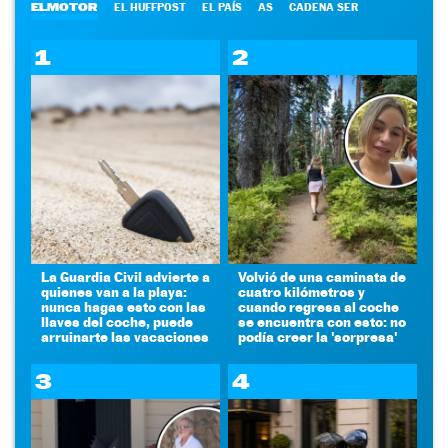
ELMOTOR
EL HUFFPOST
EL PAÍS
AS
CADENA SER
1
2
La Guardia Civil advierte a
Volvió de una caminata de
quienes van a la playa:
cuatro kilómetros y
nunca hagas esto con las
cuando regresa al coche
llaves del coche, puede
se encuentra con esto: no
arruinarte las vacaciones
podía creer la 'sorpresa'
3
4