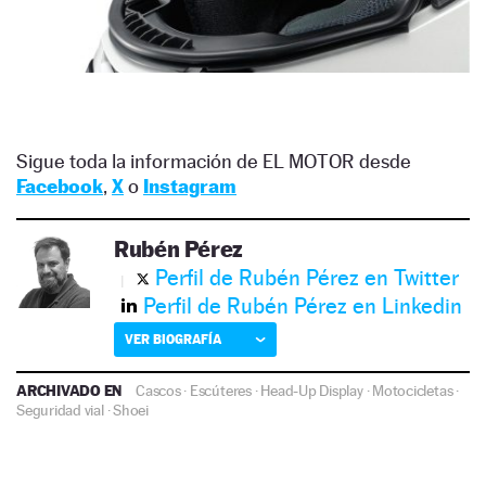
Sigue toda la información de EL MOTOR desde
Facebook
,
X
o
Instagram
Rubén Pérez
Perfil de Rubén Pérez en Twitter
Perfil de Rubén Pérez en Linkedin
VER BIOGRAFÍA
ARCHIVADO EN
Cascos
·
Escúteres
·
Head-Up Display
·
Motocicletas
·
Seguridad vial
·
Shoei