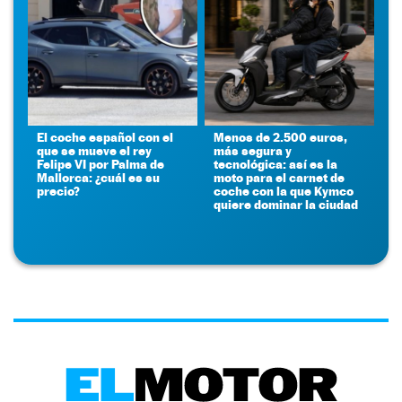
El coche español con el
Menos de 2.500 euros,
que se mueve el rey
más segura y
Felipe VI por Palma de
tecnológica: así es la
Mallorca: ¿cuál es su
moto para el carnet de
precio?
coche con la que Kymco
quiere dominar la ciudad