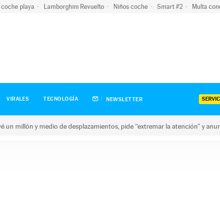
 coche playa
Lamborghini Revuelto
Niños coche
Smart #2
Multa con
SERVIC
VIRALES
TECNOLOGÍA
NEWSLETTER
revé un millón y medio de desplazamientos, pide “extremar la atención” y anu
n millón y medio de desplazamientos, pide “extremar la atención”