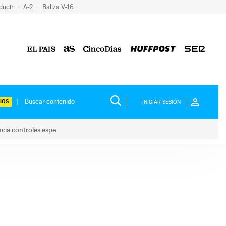
ducir
A-2
Baliza V-16
IOS
INICIAR SESIÓN
ncia controles espe
 y anuncia controles espe