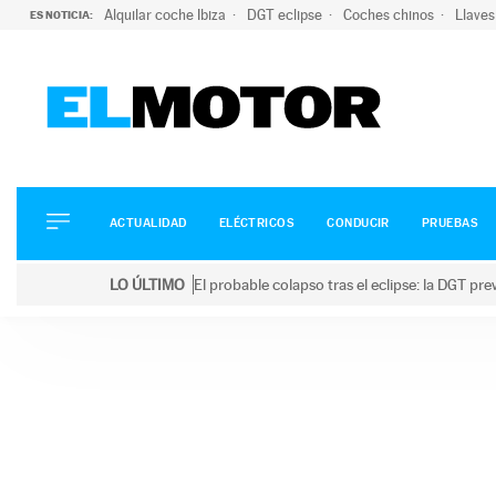
Alquilar coche Ibiza
DGT eclipse
Coches chinos
Llaves
ES NOTICIA:
ACTUALIDAD
ELÉCTRICOS
CONDUCIR
ACTUALIDAD
ELÉCTRICOS
CONDUCIR
PRUEBAS
PRUEBAS
Saltar
VIRALES
LO ÚLTIMO
El probable colapso tras el eclipse: la DGT p
al
PODCAST
LO ÚLTIMO
El probable colapso tras el eclipse: la DGT prevé u
contenido
MOTOS
TECNOLOGÍA
SUPERCOCHES
MOTORTV
PREMIOS
SERVICIOS