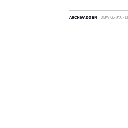
ARCHIVADO EN
BMW GS 850
B
·