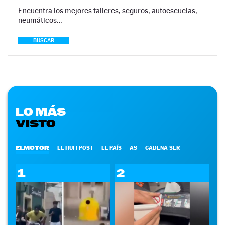
Encuentra los mejores talleres, seguros, autoescuelas,
neumáticos…
BUSCAR
LO MÁS
VISTO
ELMOTOR
EL HUFFPOST
EL PAÍS
AS
CADENA SER
1
2