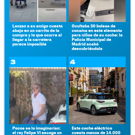
Lanzan a su amigo cuesta
Ocultaba 30 bolsas de
abajo en un carrito de la
cocaína en este elemento
compra y lo que ocurre al
para niños de su coche: la
llegar a la carretera
Policía Municipal de
parece imposible
Madrid acabó
descubriéndola
3
4
Pocos se lo imaginarían:
Este coche eléctrico
el rey Felipe VI escoge un
cuesta menos de 14.000