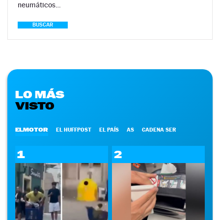
neumáticos…
BUSCAR
LO MÁS
VISTO
ELMOTOR
EL HUFFPOST
EL PAÍS
AS
CADENA SER
1
2