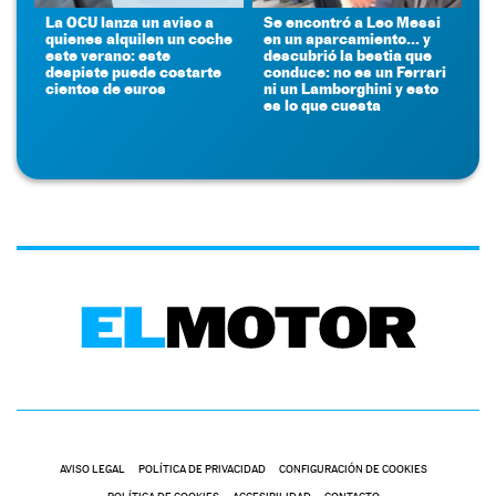
La OCU lanza un aviso a
Se encontró a Leo Messi
quienes alquilen un coche
en un aparcamiento... y
este verano: este
descubrió la bestia que
despiste puede costarte
conduce: no es un Ferrari
cientos de euros
ni un Lamborghini y esto
es lo que cuesta
AVISO LEGAL
POLÍTICA DE PRIVACIDAD
CONFIGURACIÓN DE COOKIES