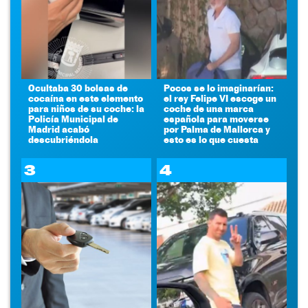
Ocultaba 30 bolsas de
Pocos se lo imaginarían:
cocaína en este elemento
el rey Felipe VI escoge un
para niños de su coche: la
coche de una marca
Policía Municipal de
española para moverse
Madrid acabó
por Palma de Mallorca y
descubriéndola
esto es lo que cuesta
3
4