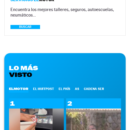
Encuentra los mejores talleres, seguros, autoescuelas,
neumáticos…
BUSCAR
LO MÁS
VISTO
ELMOTOR
EL HUFFPOST
EL PAÍS
AS
CADENA SER
1
2