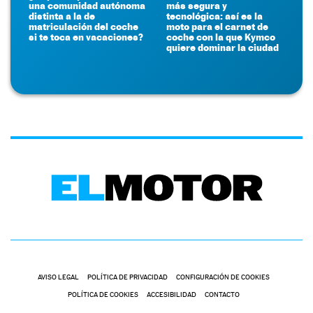
una comunidad autónoma
más segura y
distinta a la de
tecnológica: así es la
matriculación del coche
moto para el carnet de
si te toca en vacaciones?
coche con la que Kymco
quiere dominar la ciudad
AVISO LEGAL
POLÍTICA DE PRIVACIDAD
CONFIGURACIÓN DE COOKIES
POLÍTICA DE COOKIES
ACCESIBILIDAD
CONTACTO