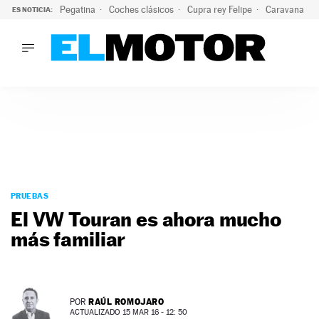
Pegatina
Coches clásicos
Cupra rey Felipe
Caravana lig
ES NOTICIA:
LO ÚLTIMO
El hiperdeportivo que desafía todas las tendencias: V12 a
LO ÚLTIMO
El hiperdeportivo que desafía todas las tendencias: V12 at
ACTUALIDAD
ELÉCTRICOS
CONDUCIR
PRUEBAS
Saltar
VIRALES
al
PRUEBAS
PODCAST
contenido
El VW Touran es ahora mucho
MOTOS
más familiar
TECNOLOGÍA
SUPERCOCHES
MOTORTV
PREMIOS
RAÚL ROMOJARO
POR
SERVICIOS
ACTUALIZADO 15 MAR 16 - 12: 50