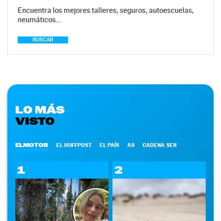
Encuentra los mejores talleres, seguros, autoescuelas,
neumáticos…
BUSCAR
LO MÁS
VISTO
ELMOTOR
EL HUFFPOST
EL PAÍS
AS
CADENA SER
1
2