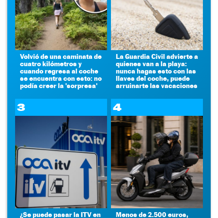
Volvió de una caminata de
La Guardia Civil advierte a
cuatro kilómetros y
quienes van a la playa:
cuando regresa al coche
nunca hagas esto con las
se encuentra con esto: no
llaves del coche, puede
podía creer la 'sorpresa'
arruinarte las vacaciones
3
4
¿Se puede pasar la ITV en
Menos de 2.500 euros,