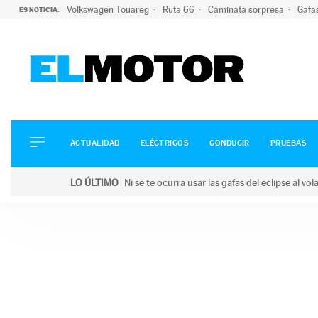
Volkswagen Touareg
Ruta 66
Caminata sorpresa
Gafa
ES NOTICIA:
ACTUALIDAD
ELÉCTRICOS
CONDUCIR
ACTUALIDAD
ELÉCTRICOS
CONDUCIR
PRUEBAS
PRUEBAS
Saltar
VIRALES
LO ÚLTIMO
Ni se te ocurra usar las gafas del eclipse al v
al
PODCAST
LO ÚLTIMO
Ni se te ocurra usar las gafas del eclipse al volant
contenido
MOTOS
TECNOLOGÍA
SUPERCOCHES
MOTORTV
PREMIOS
SERVICIOS