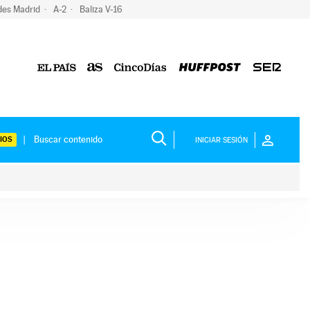
des Madrid
A-2
Baliza V-16
IOS
INICIAR SESIÓN