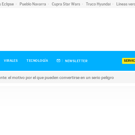
s Eclipse
Pueblo Navarra
Cupra Star Wars
Truco Hyundai
Líneas ver
SERVIC
VIRALES
TECNOLOGÍA
NEWSLETTER
olante: el motivo por el que pueden convertirse en un serio peligro
e: el motivo por el que pueden convertirse en un serio peligro