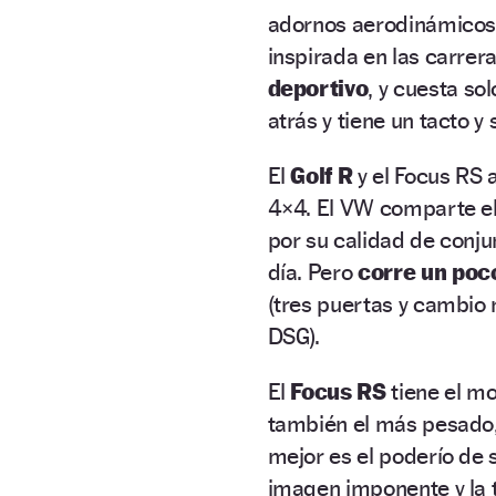
adornos aerodinámicos,
inspirada en las carrer
deportivo
, y cuesta so
atrás y tiene un tacto 
El
Golf R
y el Focus RS 
4×4. El VW comparte el
por su calidad de conjun
día. Pero
corre un poc
(tres puertas y cambio 
DSG).
El
Focus RS
tiene el m
también el más pesado,
mejor es el poderío de 
imagen imponente y la 