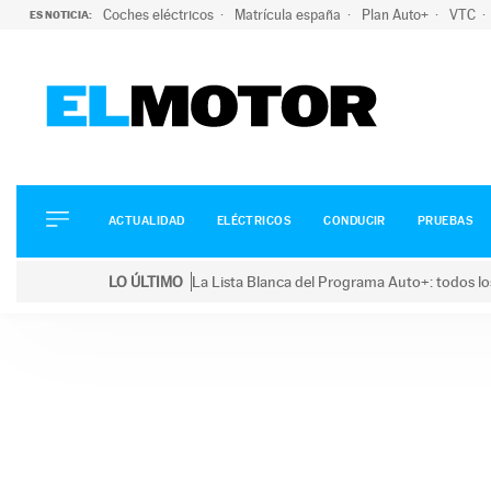
Coches eléctricos
Matrícula españa
Plan Auto+
VTC
ES NOTICIA:
ACTUALIDAD
ELÉCTRICOS
CONDUCIR
ACTUALIDAD
ELÉCTRICOS
CONDUCIR
PRUEBAS
PRUEBAS
Saltar
VIRALES
LO ÚLTIMO
La Lista Blanca del Programa Auto+: todos lo
al
PODCAST
LO ÚLTIMO
La Lista Blanca del Programa Auto+: todos los coc
contenido
MOTOS
TECNOLOGÍA
SUPERCOCHES
MOTORTV
PREMIOS
SERVICIOS