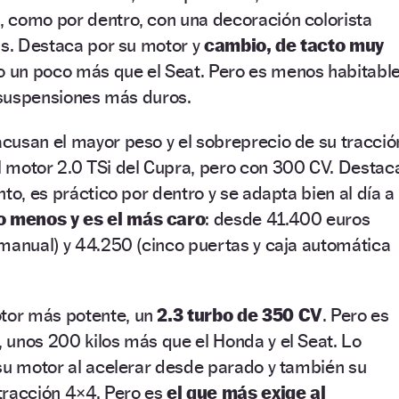
 como por dentro, con una decoración colorista
as. Destaca por su motor y
cambio, de tacto muy
lo un poco más que el Seat. Pero es menos habitabl
y suspensiones más duros.
acusan el mayor peso y el sobreprecio de su tracció
 motor 2.0 TSi del Cupra, pero con 300 CV. Destac
to, es práctico por dentro y se adapta bien al día a
o menos y es el más caro
: desde 41.400 euros
manual) y 44.250 (cinco puertas y caja automática
otor más potente, un
2.3 turbo de 350 CV
. Pero es
 unos 200 kilos más que el Honda y el Seat. Lo
su motor al acelerar desde parado y también su
tracción 4×4. Pero es
el que más exige al