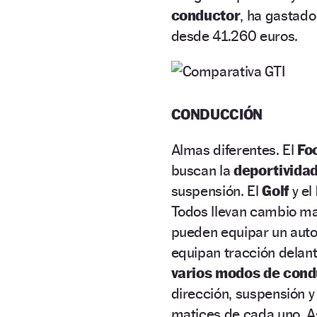
conductor
, ha gastado
desde 41.260 euros.
CONDUCCIÓN
Almas diferentes. El
Fo
buscan la
deportivida
suspensión. El
Golf
y el
Todos llevan cambio man
pueden equipar un auto
equipan tracción delant
varios modos de con
dirección, suspensión y
matices de cada uno. Así