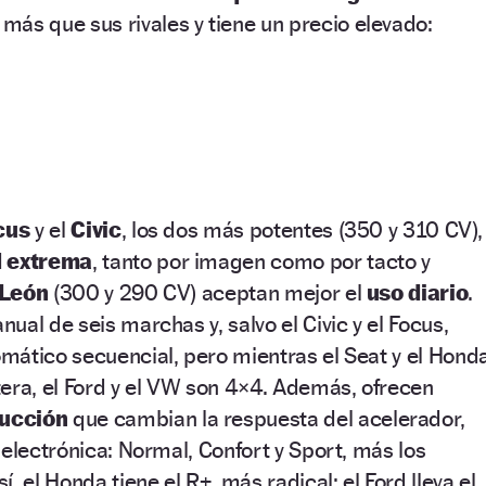
 más que sus rivales y tiene un precio elevado:
cus
y el
Civic
, los dos más potentes (350 y 310 CV),
d extrema
, tanto por imagen como por tacto y
León
(300 y 290 CV) aceptan mejor el
uso diario
.
ual de seis marchas y, salvo el Civic y el Focus,
mático secuencial, pero mientras el Seat y el Hond
era, el Ford y el VW son 4×4. Además, ofrecen
ducción
que cambian la respuesta del acelerador,
 electrónica: Normal, Confort y Sport, más los
, el Honda tiene el R+, más radical; el Ford lleva el