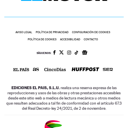
AVISO LEGAL
POLÍTICA DE PRIVACIDAD
CONFIGURACIÓN DE COOKIES
POLÍTICA DE COOKIES
ACCESIBILIDAD
CONTACTO
SÍGUENOS:
EDICIONES EL PAIS, S.L.U.
realiza una reserva expresa de las
reproducciones y usos de las obras y otras prestaciones accesibles
desde este sitio web a medios de lectura mecánica u otros medios
que resulten adecuados a tal fin de conformidad con el artículo 67.3
del Real Decreto-ley 24/2021, de 2 de noviembre.