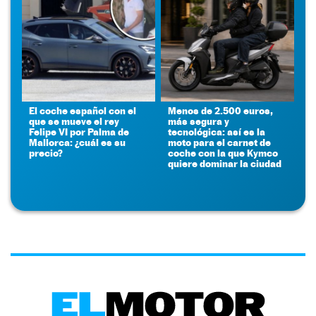
El coche español con el
Menos de 2.500 euros,
que se mueve el rey
más segura y
Felipe VI por Palma de
tecnológica: así es la
Mallorca: ¿cuál es su
moto para el carnet de
precio?
coche con la que Kymco
quiere dominar la ciudad