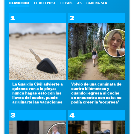
ELMOTOR
EL HUFFPOST
EL PAÍS
AS
CADENA SER
1
2
La Guardia Civil advierte a
Volvió de una caminata de
quienes van a la playa:
cuatro kilómetros y
nunca hagas esto con las
cuando regresa al coche
llaves del coche, puede
se encuentra con esto: no
arruinarte las vacaciones
podía creer la 'sorpresa'
3
4