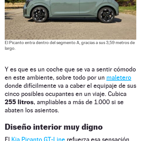
El Picanto entra dentro del segmento A, gracias a sus 3,59 metros de
largo.
Y es que es un coche que se va a sentir cómodo
en este ambiente, sobre todo por un
maletero
donde difícilmente va a caber el equipaje de sus
cinco posibles ocupantes en un viaje. Cubica
255 litros
, ampliables a más de 1.000 si se
abaten los asientos.
Diseño interior muy digno
El
Kia Picanto GT-Line
refuerza esa sensación