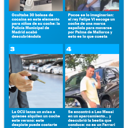
Ocultaba 30 bolsas de
Pocos se lo imaginarían:
cocaína en este elemento
el rey Felipe VI escoge un
para niños de su coche: la
coche de una marca
Policía Municipal de
española para moverse
Madrid acabó
por Palma de Mallorca y
descubriéndola
esto es lo que cuesta
3
4
La OCU lanza un aviso a
Se encontró a Leo Messi
quienes alquilen un coche
en un aparcamiento... y
este verano: este
descubrió la bestia que
despiste puede costarte
conduce: no es un Ferrari