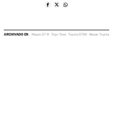
ARCHIVADO EN
Nissan GT-R
·
Toyo Tires
·
Toyota GT86
·
Nissan
Toyota