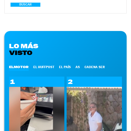
BUSCAR
LO MÁS
VISTO
ELMOTOR
EL HUFFPOST
EL PAÍS
AS
CADENA SER
1
2