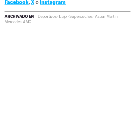
Facebook
,
X
o
Instagram
ARCHIVADO EN
Deportivos
·
Lujo
·
Supercoches
·
Aston Martin
Mercedes-AMG