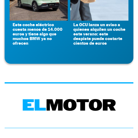
Este coche eléctrico
La OCU lanza un aviso a
cuesta menos de 14.000
quienes alquilen un coche
euros y tiene algo que
este verano: este
muchos BMW ya no
despiste puede costarte
ofrecen
cientos de euros