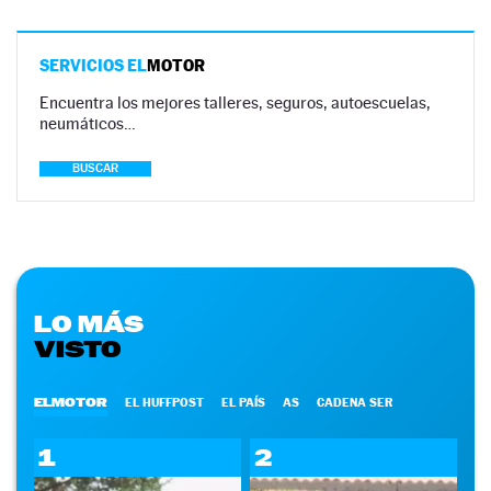
SERVICIOS EL
MOTOR
Encuentra los mejores talleres, seguros, autoescuelas,
neumáticos…
BUSCAR
LO MÁS
VISTO
ELMOTOR
EL HUFFPOST
EL PAÍS
AS
CADENA SER
1
2