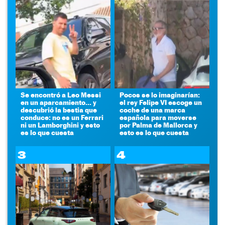
Se encontró a Leo Messi
Pocos se lo imaginarían:
en un aparcamiento... y
el rey Felipe VI escoge un
descubrió la bestia que
coche de una marca
conduce: no es un Ferrari
española para moverse
ni un Lamborghini y esto
por Palma de Mallorca y
es lo que cuesta
esto es lo que cuesta
3
4