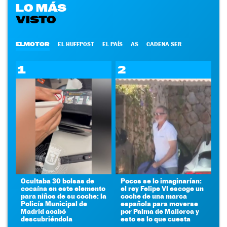
LO MÁS
VISTO
ELMOTOR
EL HUFFPOST
EL PAÍS
AS
CADENA SER
1
2
Ocultaba 30 bolsas de
Pocos se lo imaginarían:
cocaína en este elemento
el rey Felipe VI escoge un
para niños de su coche: la
coche de una marca
Policía Municipal de
española para moverse
Madrid acabó
por Palma de Mallorca y
descubriéndola
esto es lo que cuesta