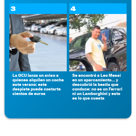
3
4
La OCU lanza un aviso a
Se encontró a Leo Messi
quienes alquilen un coche
en un aparcamiento... y
este verano: este
descubrió la bestia que
despiste puede costarte
conduce: no es un Ferrari
cientos de euros
ni un Lamborghini y esto
es lo que cuesta