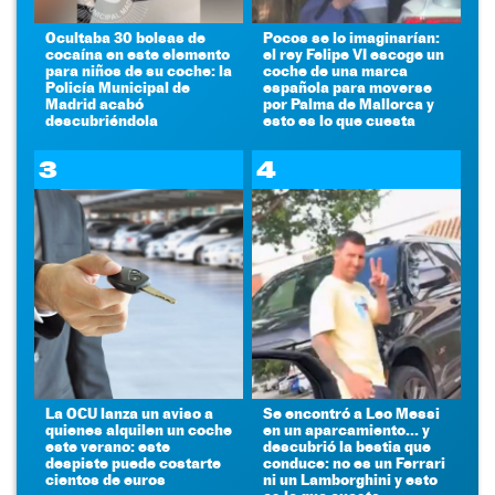
Ocultaba 30 bolsas de
Pocos se lo imaginarían:
cocaína en este elemento
el rey Felipe VI escoge un
para niños de su coche: la
coche de una marca
Policía Municipal de
española para moverse
Madrid acabó
por Palma de Mallorca y
descubriéndola
esto es lo que cuesta
3
4
La OCU lanza un aviso a
Se encontró a Leo Messi
quienes alquilen un coche
en un aparcamiento... y
este verano: este
descubrió la bestia que
despiste puede costarte
conduce: no es un Ferrari
cientos de euros
ni un Lamborghini y esto