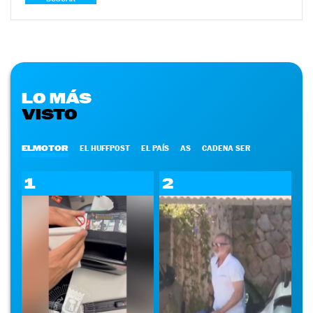
LO MÁS
VISTO
ELMOTOR
EL HUFFPOST
EL PAÍS
AS
CADENA SER
1
2