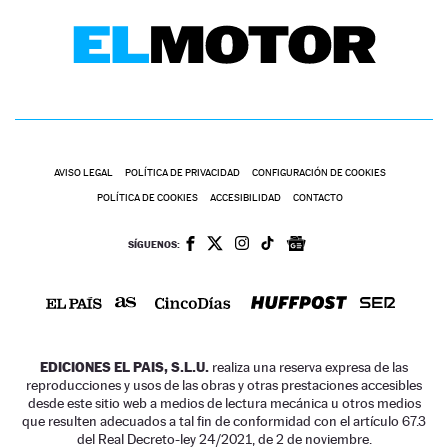
AVISO LEGAL
POLÍTICA DE PRIVACIDAD
CONFIGURACIÓN DE COOKIES
POLÍTICA DE COOKIES
ACCESIBILIDAD
CONTACTO
SÍGUENOS:
EDICIONES EL PAIS, S.L.U.
realiza una reserva expresa de las
reproducciones y usos de las obras y otras prestaciones accesibles
desde este sitio web a medios de lectura mecánica u otros medios
que resulten adecuados a tal fin de conformidad con el artículo 67.3
del Real Decreto-ley 24/2021, de 2 de noviembre.