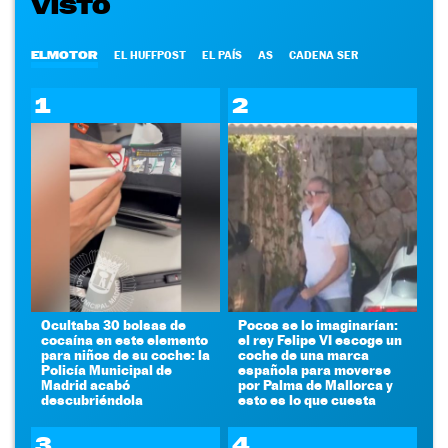
VISTO
ELMOTOR
EL HUFFPOST
EL PAÍS
AS
CADENA SER
1
2
Ocultaba 30 bolsas de
Pocos se lo imaginarían:
cocaína en este elemento
el rey Felipe VI escoge un
para niños de su coche: la
coche de una marca
Policía Municipal de
española para moverse
Madrid acabó
por Palma de Mallorca y
descubriéndola
esto es lo que cuesta
3
4