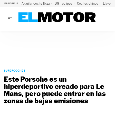
Alquilar coche Ibiza
DGT eclipse
Coches chinos
Llaves 
ES NOTICIA:
LO ÚLTIMO
Hongqi prepara su desembarco en España: SUV eléctricos c
LO ÚLTIMO
Hongqi prepara su desembarco en España: SUV eléctricos c
ACTUALIDAD
ELÉCTRICOS
CONDUCIR
PRUEBAS
Saltar
VIRALES
al
SUPERCOCHES
PODCAST
contenido
Este Porsche es un
MOTOS
hiperdeportivo creado para Le
TECNOLOGÍA
Mans, pero puede entrar en las
SUPERCOCHES
MOTORTV
zonas de bajas emisiones
PREMIOS
SERVICIOS