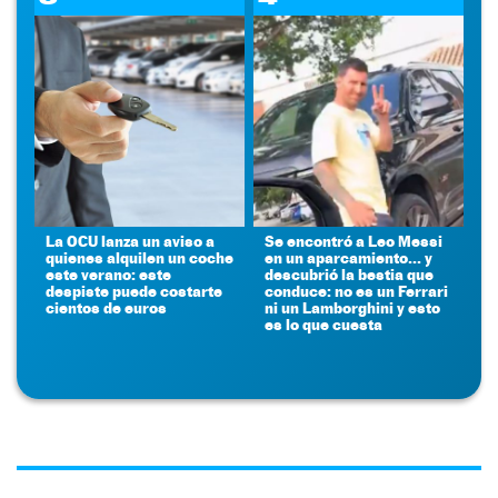
La OCU lanza un aviso a
Se encontró a Leo Messi
quienes alquilen un coche
en un aparcamiento... y
este verano: este
descubrió la bestia que
despiste puede costarte
conduce: no es un Ferrari
cientos de euros
ni un Lamborghini y esto
es lo que cuesta