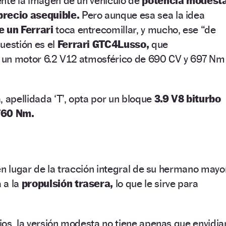
ente la imagen de un vehículo de
potencia modesta
precio asequible.
Pero aunque esa sea la idea
 un Ferrari
toca entrecomillar, y mucho, ese “de
uestión es el
Ferrari GTC4Lusso,
que
 un motor 6.2 V12 atmosférico de 690 CV y 697 Nm
, apellidada ‘T’, opta por un bloque
3.9 V8 biturbo
760 Nm.
en lugar de la tracción integral de su hermano mayo
 a la
propulsión trasera,
lo que le sirve para
os, la versión modesta no tiene apenas que envidia