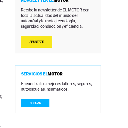
,
NEWSLETTER EL
MOTOR
Recibe la newsletter de EL MOTOR con
toda la actualidad del mundo del
automóvil y la moto, tecnología,
seguridad, conducción y eficiencia.
APÚNTATE
SERVICIOS EL
MOTOR
Encuentra los mejores talleres, seguros,
autoescuelas, neumáticos…
r,
BUSCAR
r