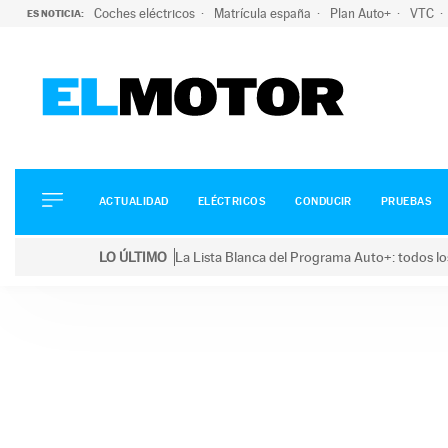
Coches eléctricos
Matrícula españa
Plan Auto+
VTC
ES NOTICIA:
ACTUALIDAD
ELÉCTRICOS
CONDUCIR
ACTUALIDAD
ELÉCTRICOS
CONDUCIR
PRUEBAS
PRUEBAS
Saltar
VIRALES
LO ÚLTIMO
La Lista Blanca del Programa Auto+: todos lo
al
PODCAST
LO ÚLTIMO
La Lista Blanca del Programa Auto+: todos los coc
contenido
MOTOS
TECNOLOGÍA
SUPERCOCHES
MOTORTV
PREMIOS
SERVICIOS