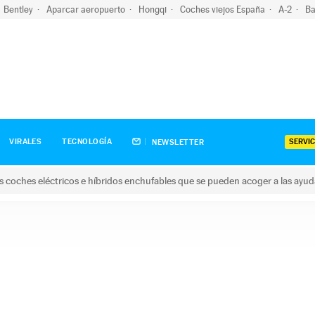
Bentley
Aparcar aeropuerto
Hongqi
Coches viejos España
A-2
Ba
SERVIC
VIRALES
TECNOLOGÍA
NEWSLETTER
s coches eléctricos e híbridos enchufables que se pueden acoger a las ayu
hes eléctricos e híbridos enchufables que se pueden acoger a la