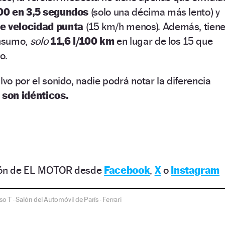
00 en 3,5 segundos
(solo una décima más lento) y
e velocidad punta
(15 km/h menos). Además, tien
onsumo,
solo
11,6 l/100 km
en lugar de los 15 que
o.
lvo por el sonido, nadie podrá notar la diferencia
son idénticos.
ción de EL MOTOR desde
Facebook
,
X
o
Instagram
so T
Salón del Automóvil de París
Ferrari
·
·