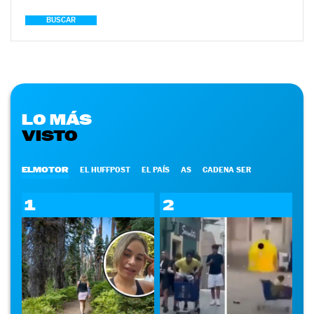
BUSCAR
LO MÁS
VISTO
ELMOTOR
EL HUFFPOST
EL PAÍS
AS
CADENA SER
1
2