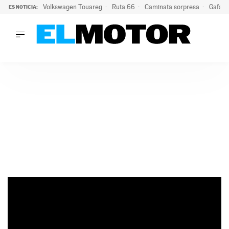
Volkswagen Touareg
Ruta 66
Caminata sorpresa
Gafas 
ES NOTICIA:
LO ÚLTIMO
Ni se te ocurra usar las gafas del eclipse al volante: el moti
LO ÚLTIMO
Ni se te ocurra usar las gafas del eclipse al volante: el motiv
ACTUALIDAD
ELÉCTRICOS
CONDUCIR
PRUEBAS
Saltar
VIRALES
al
PODCAST
contenido
MOTOS
TECNOLOGÍA
SUPERCOCHES
MOTORTV
PREMIOS
SERVICIOS