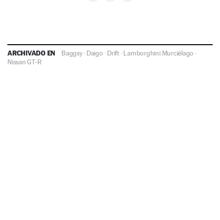
ARCHIVADO EN
Baggsy
·
Daigo
·
Drift
·
Lamborghini Murciélago
·
Nissan GT-R