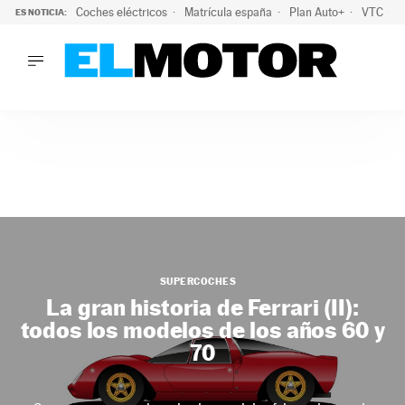
Coches eléctricos
Matrícula españa
Plan Auto+
VTC
ES NOTICIA:
LO ÚLTIMO
La Lista Blanca del Programa Auto+: todos los coches eléct
LO ÚLTIMO
La Lista Blanca del Programa Auto+: todos los coches eléctr
ACTUALIDAD
ELÉCTRICOS
CONDUCIR
PRUEBAS
Saltar
VIRALES
al
PODCAST
contenido
MOTOS
SUPERCOCHES
TECNOLOGÍA
La gran historia de Ferrari (II):
SUPERCOCHES
todos los modelos de los años 60 y
MOTORTV
70
PREMIOS
SERVICIOS