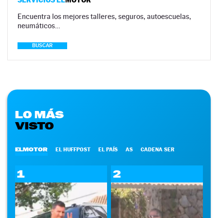
Encuentra los mejores talleres, seguros, autoescuelas,
neumáticos…
BUSCAR
LO MÁS
VISTO
ELMOTOR
EL HUFFPOST
EL PAÍS
AS
CADENA SER
1
2