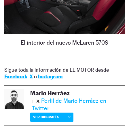
El interior del nuevo McLaren 570S
Sigue toda la información de EL MOTOR desde
Facebook
,
X
o
Instagram
Mario Herráez
Perfil de Mario Herráez en
Twitter
VER BIOGRAFÍA