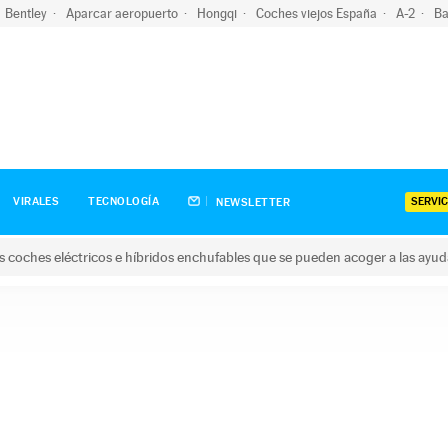
Bentley
Aparcar aeropuerto
Hongqi
Coches viejos España
A-2
Ba
SERVIC
VIRALES
TECNOLOGÍA
NEWSLETTER
s coches eléctricos e híbridos enchufables que se pueden acoger a las ayu
hes eléctricos e híbridos enchufables que se pueden acoger a la