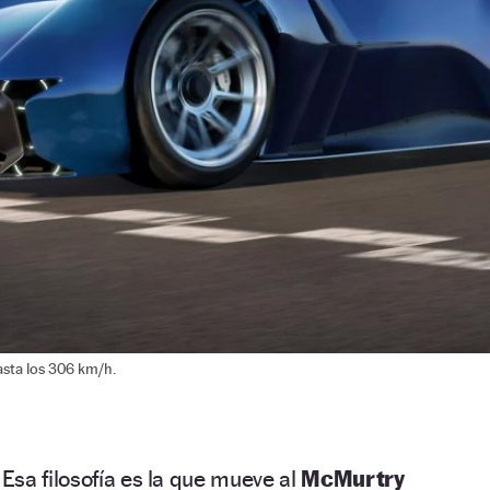
asta los 306 km/h.
sa filosofía es la que mueve al
McMurtry