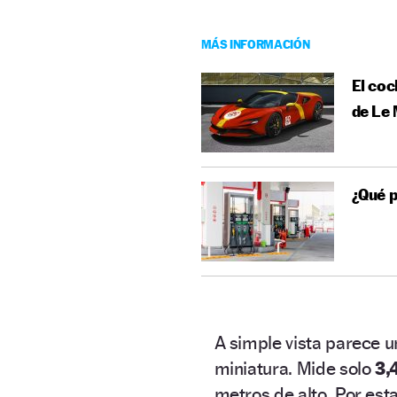
MÁS INFORMACIÓN
El coc
de Le
¿Qué p
A simple vista parece u
miniatura. Mide solo
3,
metros de alto. Por est