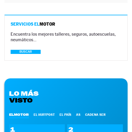
SERVICIOS EL
MOTOR
Encuentra los mejores talleres, seguros, autoescuelas,
neumáticos…
BUSCAR
LO MÁS
VISTO
ELMOTOR
EL HUFFPOST
EL PAÍS
AS
CADENA SER
1
2