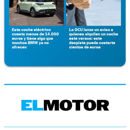
Este coche eléctrico
La OCU lanza un aviso a
cuesta menos de 14.000
quienes alquilen un coche
euros y tiene algo que
este verano: este
muchos BMW ya no
despiste puede costarte
ofrecen
cientos de euros