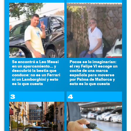
Se encontró a Leo Messi
Pocos se lo imaginarían:
en un aparcamiento... y
el rey Felipe VI escoge un
descubrió la bestia que
coche de una marca
conduce: no es un Ferrari
española para moverse
ni un Lamborghini y esto
por Palma de Mallorca y
es lo que cuesta
esto es lo que cuesta
3
4